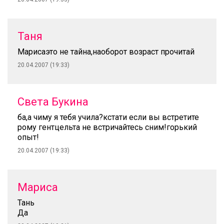
Таня
Марисаэто не тайна,наоборот возраст прочитай
20.04.2007 (19:33)
Света Букина
ба,а чиму я тебя учила?кстати если вы встретите
рому гентцельта не встричайтесь сним!горький
опыт!
20.04.2007 (19:33)
Мариса
Тань
Да