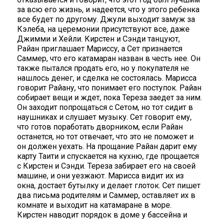
за всю его жизнь, и надеется, что у этого ребенка
все будет по другому. Джули выходит замуж за
Кэлеба, на церемонии присутствуют все, даже
Джимми и Хейли. Кирстен и Сэнди танцуют,
Райан приглашает Мариссу, а Сет признается
Саммер, что его катамаран назван в честь нее. Он
также пытался продать его, но у покупателя не
нашлось денег, и сделка не состоялась. Марисса
говорит Райану, что понимает его поступок. Райан
собирает вещи и ждет, пока Тереза заедет за ним.
Он заходит попрощаться с Сетом, но тот сидит в
наушниках и слушает музыку. Сет говорит ему,
что готов поработать дворником, если Райан
останется, но тот отвечает, что это не поможет и
он должен уехать. На прощание Райан дарит ему
карту Таити и спускается на кухню, где прощается
с Кирстен и Сэнди. Тереза забирает его на своей
машине, и они уезжают. Марисса видит их из
окна, достает бутылку и делает глоток. Сет пишет
два письма родителям и Саммер, оставляет их в
комнате и выходит на катамаране в море.
Кирстен наводит порядок в доме у бассейна и