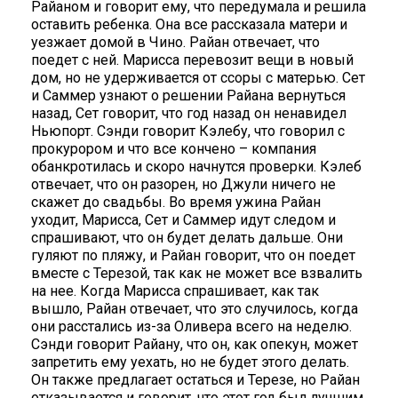
Райаном и говорит ему, что передумала и решила
оставить ребенка. Она все рассказала матери и
уезжает домой в Чино. Райан отвечает, что
поедет с ней. Марисса перевозит вещи в новый
дом, но не удерживается от ссоры с матерью. Сет
и Саммер узнают о решении Райана вернуться
назад, Сет говорит, что год назад он ненавидел
Ньюпорт. Сэнди говорит Кэлебу, что говорил с
прокурором и что все кончено – компания
обанкротилась и скоро начнутся проверки. Кэлеб
отвечает, что он разорен, но Джули ничего не
скажет до свадьбы. Во время ужина Райан
уходит, Марисса, Сет и Саммер идут следом и
спрашивают, что он будет делать дальше. Они
гуляют по пляжу, и Райан говорит, что он поедет
вместе с Терезой, так как не может все взвалить
на нее. Когда Марисса спрашивает, как так
вышло, Райан отвечает, что это случилось, когда
они расстались из-за Оливера всего на неделю.
Сэнди говорит Райану, что он, как опекун, может
запретить ему уехать, но не будет этого делать.
Он также предлагает остаться и Терезе, но Райан
отказывается и говорит, что этот год был лучшим