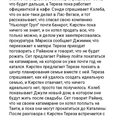
что будет дальше, а Тереза пока работает
официанткой в кафе. Сэнди спрашивает Кэлеба,
что он все-таки делал в Лас-Вегасе, и тот
рассказывает, что спасал свою компанию.
"Ньюпорт Груп" почти банкрот, Кирстен пока
ничего не знает, и он хотел продать все, что
только можно, и делом уже заинтересовалась
прокуратура. Марисса сообщает Джимми, что
переезжает к матери. Тереза приходит
поговорить с Райаном и говорит, что не будет
рожать. Сет предлагает Райану пойти покататься
на катамаране, на котором он уже почти год не
катался. Кирстен предлагает Терезе поехать в
центр планирования семьи вместе с ней. Тереза
спрашивает, как ей удалось создать идеальную
семью, и Кирстен отвечает, что ничего
идеального нет, просто так получилось. Кэлеб
показывает Джули новый дом, в котором они
будут жить после свадьбы. Сет говорит Райану,
что на своем катамаране он хотел поплыть на
Таити, а пока они могут прокатиться до Каталины.
После разговора с Кирстен Тереза встречается с