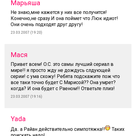
Марьяша
Не знаю,мне кажется у них все получится!
Конечно,не сразу.И она поймет что Люк идиот!
Они очень подходят друг другу!
23.03.2007 (19:20)
Мася
Привет всем! О.С. это самы лучший сериал в
мире!! я просто жду не дождусь слдующей
серии! с ума схожу! Ребята подскажите пож что
все таки точно будет С Марисой?? Она умрет?
когда? И она будет с Раеном!! Ответьте плиз!
23.03.2007 (19:16)
Yada
Да.. а Райан действительно симпотяжка!!
Таких
поискать надо!