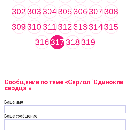
302
303
304
305
306
307
308
309
310
311
312
313
314
315
316
317
318
319
Сообщение по теме «Сериал "Одинокие
сердца"»
Ваше имя
Ваше сообщение