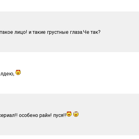
 такое лицо! и такие грустные глаза.Че так?
балдею,
сериал!! особено райн! пуся!!