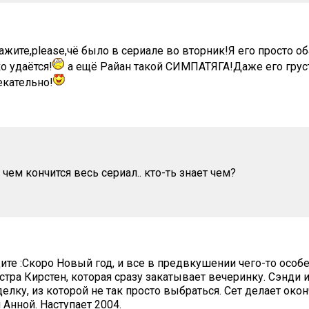
ажите,please,чё было в сериале во вторник!Я его просто о
о удаётся!
а ещё Райан такой СИМПАТЯГА!Даже его грус
екательно!
 чем кончится весь сериал.. кто-ть знает чем?
ите :Скоро Новый год, и все в предвкушении чего-то особ
стра Кирстен, которая сразу закатывает вечеринку. Сэнди 
елку, из которой не так просто выбраться. Сет делает ок
Анной. Наступает 2004.