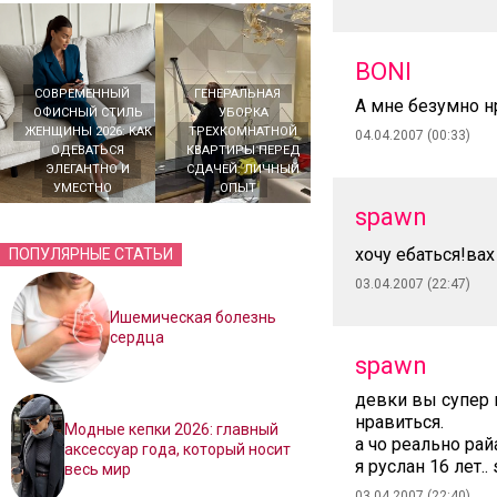
BONI
СОВРЕМЕННЫЙ
ГЕНЕРАЛЬНАЯ
А мне безумно н
ОФИСНЫЙ СТИЛЬ
УБОРКА
ЖЕНЩИНЫ 2026: КАК
ТРЕХКОМНАТНОЙ
04.04.2007 (00:33)
ОДЕВАТЬСЯ
КВАРТИРЫ ПЕРЕД
ЭЛЕГАНТНО И
СДАЧЕЙ: ЛИЧНЫЙ
УМЕСТНО
ОПЫТ
spawn
хочу ебаться!вах
ПОПУЛЯРНЫЕ СТАТЬИ
03.04.2007 (22:47)
Ишемическая болезнь
сердца
spawn
девки вы супер 
нравиться.
Модные кепки 2026: главный
а чо реально рай
аксессуар года, который носит
я руслан 16 лет..
весь мир
03.04.2007 (22:40)