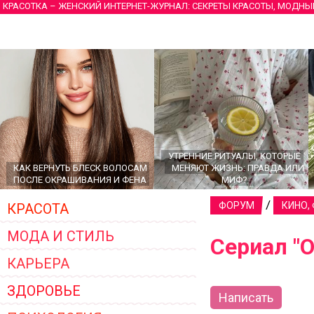
КРАСОТКА – ЖЕНСКИЙ ИНТЕРНЕТ-ЖУРНАЛ: СЕКРЕТЫ КРАСОТЫ, МОДНЫ
УТРЕННИЕ РИТУАЛЫ, КОТОРЫЕ
КАК ВЕРНУТЬ БЛЕСК ВОЛОСАМ
МЕНЯЮТ ЖИЗНЬ: ПРАВДА ИЛИ
ПОСЛЕ ОКРАШИВАНИЯ И ФЕНА
МИФ?
/
ФОРУМ
КИНО,
КРАСОТА
МОДА И СТИЛЬ
Сериал "
КАРЬЕРА
ЗДОРОВЬЕ
Написать
ГЛАВНЫЕ ТРЕНДЫ ВЕРХНЕЙ