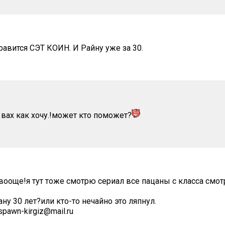
равится СЭТ КОИН. И Райну уже за 30.
 вах как хочу.!может кто поможет?
вооще!я тут тоже смотрю сериал все пацаны с класса смотр
ану 30 лет?или кто-то нечайно это ляпнул.
 spawn-kirgiz@mail.ru