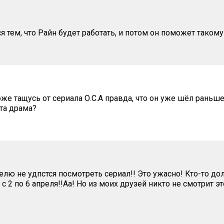
я тем, что Райн будет работать, и потом он поможет таком
же тащусь от сериала О.С.А правда, что он уже шёл раньше
эта драма?
елю не удпстся посмотреть сериал!! Это ужасно! Кто-то до
 с 2 по 6 апреля!!Аа! Но из моих друзей никто не смотрит эт