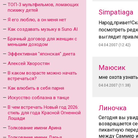
ТОП-3 мультфильмов, ломающих
психику детей
Simpatiaga
Я его люблю, а он меня нет
Народ,привет!Ск
Как создавать музыку в Suno AI
посмотреть редк
выглядит привл
Брачный договор для женщин с
меньшим доходом
04.04.2007 (12:42)
Эффективная "японская" диета
Алексей Хворостян
Маюсик
В каком возрасте можно начать
мне охота узнать
встречаться?
04.04.2007 (11:38)
Как влюбить в себя парня
Искусство соблазна в танце
Линочка
В чем встречать Новый год 2026:
стиль для года Красной Огненной
Сегодня вы увид
Лошади
возвращается се
Толкование имени Арина
пикантную перед
между Саммер и 
Толкование имени Дарья