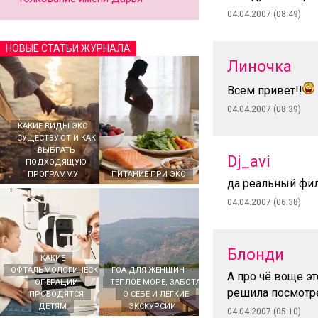
04.04.2007 (08:49)
НОВЫЕ СТАТЬИ ЖУРНАЛА
Линочка
Всем привет!!
04.04.2007 (08:39)
КАКИЕ ВИДЫ ЭКО
СУЩЕСТВУЮТ И КАК
ВЫБРАТЬ
Dj_avi
ПОДХОДЯЩУЮ
ПРОГРАММУ
ПИТАНИЕ ПРИ ЭКО
да реальный фил
04.04.2007 (06:38)
Блонди
КАКИЕ
ОФТАЛЬМОЛОГИЧЕСКИЕ
ГОА ДЛЯ ЖЕНЩИН —
А про чё воще эт
ОПЕРАЦИИ
ТЁПЛОЕ МОРЕ, ЗАБОТА
решила посмотре
ПРОВОДЯТСЯ
О СЕБЕ И ЛЁГКИЕ
ДЕТЯМ
ЭКСКУРСИИ
04.04.2007 (05:10)