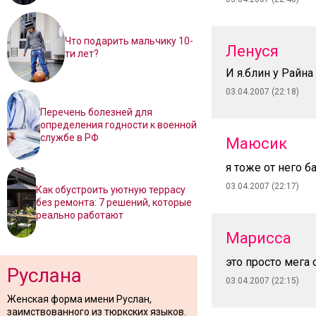
Что подарить мальчику 10-
Ленуся
ти лет?
И я.блин у Райна
03.04.2007 (22:18)
Перечень болезней для
определения годности к военной
службе в РФ
Маюсик
я тоже от него 
03.04.2007 (22:17)
Как обустроить уютную террасу
без ремонта: 7 решений, которые
реально работают
Марисса
это просто мега 
Руслана
03.04.2007 (22:15)
Женская форма имени Руслан,
заимствованного из тюркских языков.