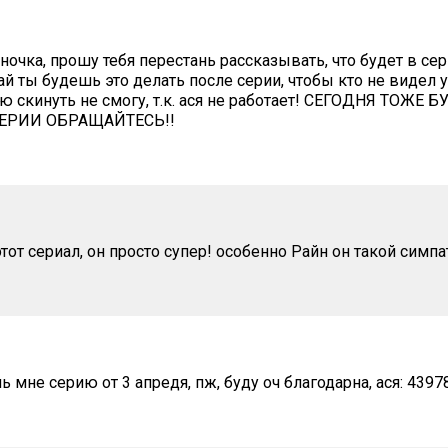
ночка, прошу тебя перестань рассказывать, что будет в с
й ты будешь это делать после серии, чтобы кто не видел у
 скинуть не смогу, т.к. ася не работает! СЕГОДНЯ ТОЖЕ
ЕРИИ ОБРАЩАЙТЕСЬ!!
тот сериал, он просто супер! особенно Райн он такой симп
мне серию от 3 апредя, пж, буду оч благодарна, ася: 4397