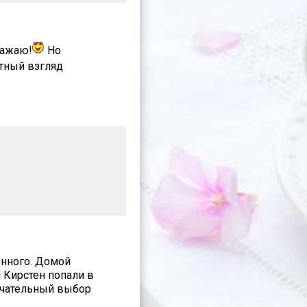
бажаю!
Но
тный взгляд
енного. Домой
и Кирстен попали в
ончательный выбор