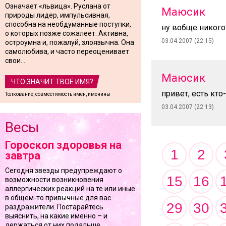
Означает «львица». Руслана от
Маюсик
природы лидер, импульсивная,
способна на необдуманные поступки,
ну вобще никого
о которых позже сожалеет. Активна,
03.04.2007 (22:15)
остроумна и, пожалуй, злоязычна. Она
самолюбива, и часто переоценивает
свои...
Маюсик
ЧТО ЗНАЧИТ ТВОЁ ИМЯ?
привет, есть кто
Толкование, совместимость имён, именины
03.04.2007 (22:13)
Весы
Гороскоп здоровья на
1
2
завтра
Сегодня звезды предупреждают о
15
16
возможности возникновения
аллергических реакций на те или иные
в общем-то привычные для вас
29
30
раздражители. Постарайтесь
выяснить, на какие именно – и
держаться от них подальше.