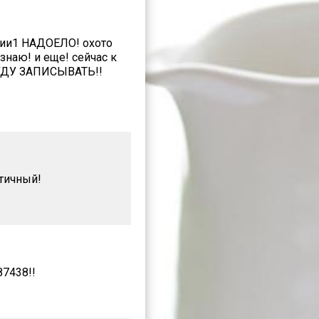
ерии1 НАДОЕЛО! охото
знаю! и еще! сейчас к
 БУДУ ЗАПИСЫВАТЬ!!
атичный!
87438!!