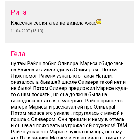
Рита
Классная серия. а её не видела ужас
11.04.2007 (15:13)
Гела
ну там Райен побил Оливера, Мариса обиделась
на Райена и стала ходить с Оливером . Потом
Люк помог Райену узнать кто такая Натали,
оказалось в бывшей школе Оливера такой нет и
не было! Потом Оливер предложил Марисе куда-
то с ним поехать , но она должна была на
выходных остаться с матерью! Райен пришёл к
матери Марисы и рассказал ей про Оливера!
Потом мариса это узнала , поругалась с мамой и
пошла с Оливером! Они пришли к нему в оттель
и он начал психовать и угрожал ей оружием! ТАМ
Райен узнал что Марисе нужна помощь, потому
что Люк звонил Марисе и спрашивал о том что у