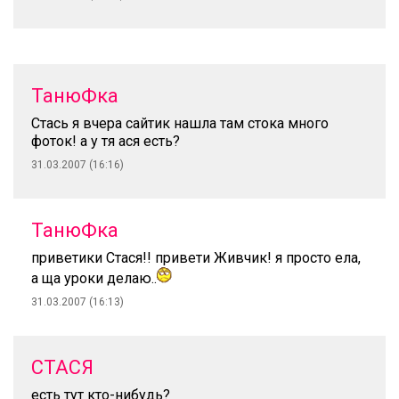
ТанюФка
Стась я вчера сайтик нашла там стока много
фоток! а у тя ася есть?
31.03.2007 (16:16)
ТанюФка
приветики Стася!! привети Живчик! я просто ела,
а ща уроки делаю..
31.03.2007 (16:13)
СТАСЯ
есть тут кто-нибудь?