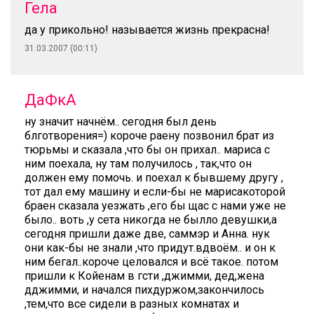
Гела
да у прикольно! называется жизнь прекрасна!
31.03.2007 (00:11)
ДаФкА
ну значит начнём.. сегодня был день
блготворения=) короче раену позвонил брат из
тюрьмы и сказала ,что бы он прихал.. мариса с
ним поехала, ну там получилось , так,что он
должен ему помочь. и поехал к бывшему другу ,
тот дал ему машину и если-бы не марисакоторой
браен сказала уезжать ,его бы щас с нами уже не
было.. воть ,у сета никогда не былло девушки,а
сегодня пришли даже две, саммэр и Анна. нук
они как-бы не знали ,что придут.вдвоём.. и он к
ним бегал..короче целовался и всё такое. потом
пришли к Койенам в гсти ,джимми, дед,жена
дджимми, и начался пихдуржом,закончилось
,тем,что все сидели в разных комнатах и