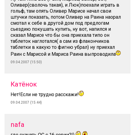
Оливер(сволочь такая), и Люк)поехали играть в
гольф, там опять Оливер Марисе начал свои
штучки показать, потом Оливер на Раина наорал
смотал к себе в другой дом под предлогам
сьездию покушать купить, ну вот, напился и
сказал Марисе что бы она приехала типо он
таблеток наглотался( а сам из флакончиков
таблетки в какую то фигню убрал) ну приехал
Раин с Марисой и Мариса Раина выпроводила
09.04.2007 (15:50)
Катёнок
Нет!Если не трудно расскажи!
09.04.2007 (15:44)
nafa
где скачать ОС с 16 серии?!)