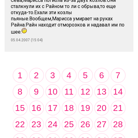
Сева,Марисса погибла из-за двух козлов.Они
сталкнули их с Райном то ли с обрыва,то еще
откуда-то.Ехали эти козлы
пьяные.Вообщем,Марисса умирает на руках
Райна.Райн находит отморозков и надавал им по
шее.
05.04.2007 (15:04)
1
2
3
4
5
6
7
8
9
10
11
12
13
14
15
16
17
18
19
20
21
22
23
24
25
26
27
28