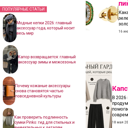
пи
ПОПУЛЯРНЫЕ СТАТЬИ
Кака
зеле
Модные кепки 2026: главный
зол
аксессуар года, который носит
16 ию
весь мир
Капор возвращается: главный
аксессуар зимы и межсезонья
Почему кожаные аксессуары
Капс
снова становятся частью
повседневной культуры
В 2026
продум
помога
соврем
Как проверить подлинность
сумки Pinko: гид для стильных и
18 мая 2
внимательных к деталям