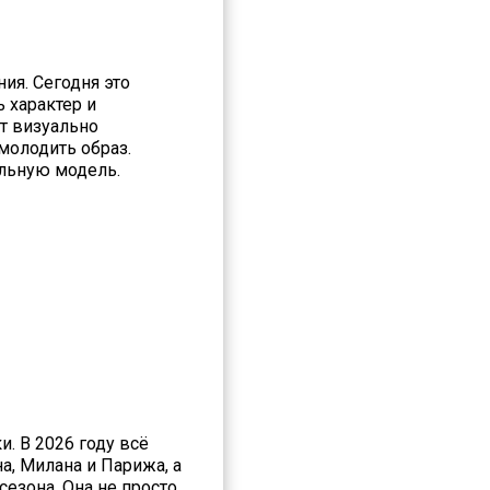
ия. Сегодня это
 характер и
т визуально
молодить образ.
альную модель.
. В 2026 году всё
, Милана и Парижа, а
езона. Она не просто