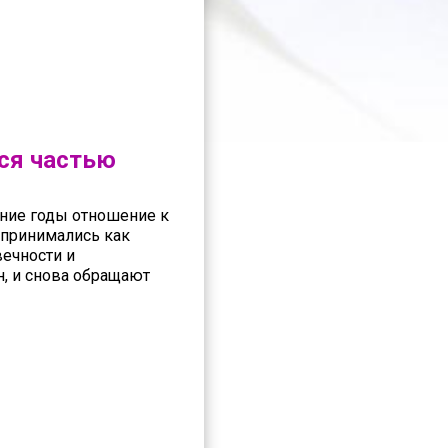
ся частью
дние годы отношение к
спринимались как
вечности и
н, и снова обращают