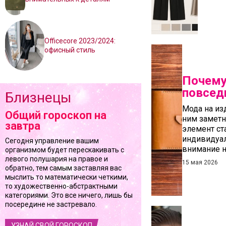
Officecore 2023/2024:
офисный стиль
Почему
повсед
Близнецы
Мода на из
Общий гороскоп на
ним заметн
завтра
элемент ста
индивидуал
Сегодня управление вашим
внимание н
организмом будет перескакивать с
левого полушария на правое и
15 мая 2026
обратно, тем самым заставляя вас
мыслить то математически четкими,
то художественно-абстрактными
категориями. Это все ничего, лишь бы
посередине не застревало.
УЗНАЙ СВОЙ ГОРОСКОП