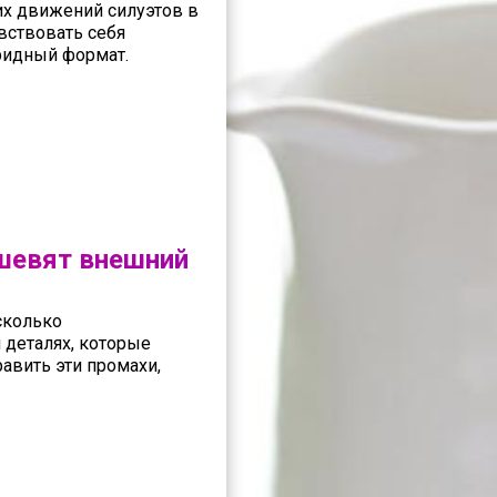
х движений силуэтов в
вствовать себя
бридный формат.
ешевят внешний
сколько
 деталях, которые
авить эти промахи,