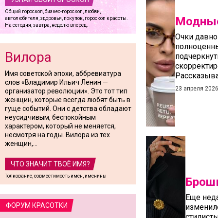
Общий гороскоп, бизнес-гороскоп, любви,
Модные
автолюбителя, здоровья, покупок, гороскоп красоты.
На сегодня, завтра, неделю вперед.
Очки давно
полноценны
Вилора
подчеркнут
скорректир
Имя советской эпохи, аббревиатура
Рассказыва
слов «Владимир Ильич Ленин —
23 апреля 202
организатор революции». Это тот тип
женщин, которые всегда любят быть в
гуще событий. Они с детства обладают
неусидчивым, беспокойным
характером, который не меняется,
несмотря на годы. Вилора из тех
женщин,...
ЧТО ЗНАЧИТ ТВОЁ ИМЯ?
Толкование, совместимость имён, именины
Брош
Еще неда
ФОРУМ КРАСОТКИ
изменил
стилист