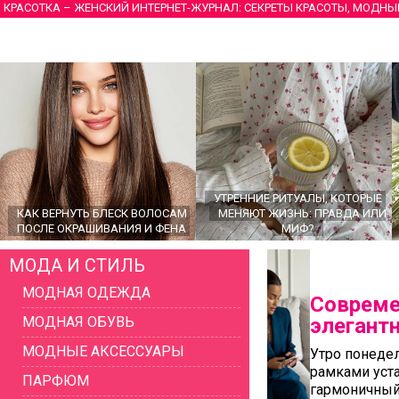
КРАСОТКА – ЖЕНСКИЙ ИНТЕРНЕТ-ЖУРНАЛ: СЕКРЕТЫ КРАСОТЫ, МОДНЫ
УТРЕННИЕ РИТУАЛЫ, КОТОРЫЕ
КАК ВЕРНУТЬ БЛЕСК ВОЛОСАМ
МЕНЯЮТ ЖИЗНЬ: ПРАВДА ИЛИ
ПОСЛЕ ОКРАШИВАНИЯ И ФЕНА
МИФ?
МОДА И СТИЛЬ
МОДНАЯ ОДЕЖДА
Совреме
МОДНАЯ ОБУВЬ
элегант
МОДНЫЕ АКСЕССУАРЫ
Утро понеде
рамками уст
ПАРФЮМ
гармоничный
ГЛАВНЫЕ ТРЕНДЫ ВЕРХНЕЙ