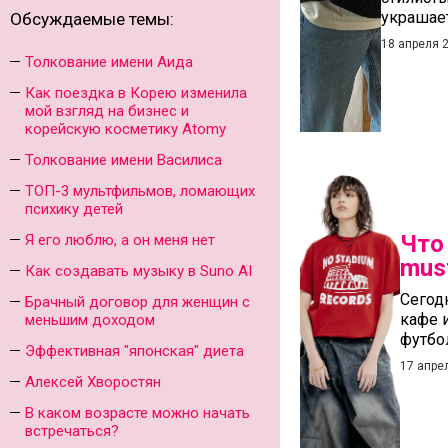
украшает
Обсуждаемые темы:
18 апреля 
Толкование имени Аида
Как поездка в Корею изменила
мой взгляд на бизнес и
корейскую косметику Atomy
Толкование имени Василиса
ТОП-3 мультфильмов, ломающих
психику детей
Что
Я его люблю, а он меня нет
mus
Как создавать музыку в Suno AI
Сегод
Брачный договор для женщин с
кафе 
меньшим доходом
футбо
Эффективная "японская" диета
17 апре
Алексей Хворостян
В каком возрасте можно начать
встречаться?