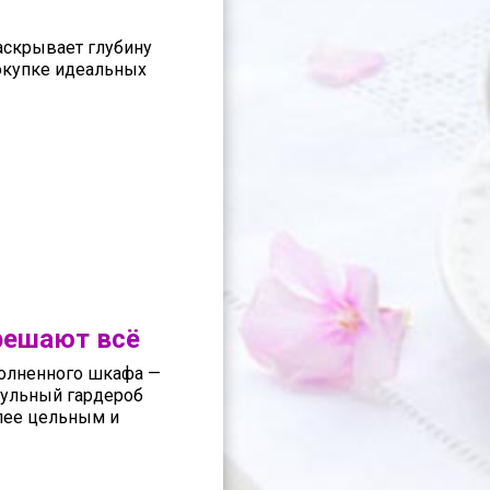
раскрывает глубину
покупке идеальных
решают всё
полненного шкафа —
сульный гардероб
олее цельным и