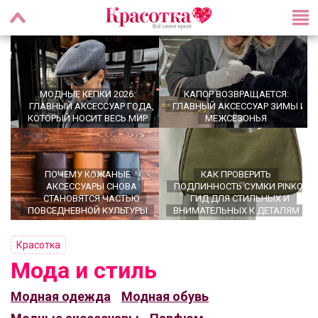
МОДНЫЕ КЕПКИ 2026:
КАПОР ВОЗВРАЩАЕТСЯ:
ГЛАВНЫЙ АКСЕССУАР ГОДА,
ГЛАВНЫЙ АКСЕССУАР ЗИМЫ И
КОТОРЫЙ НОСИТ ВЕСЬ МИР
МЕЖСЕЗОНЬЯ
ПОЧЕМУ КОЖАНЫЕ
КАК ПРОВЕРИТЬ
АКСЕССУАРЫ СНОВА
ПОДЛИННОСТЬ СУМКИ PINKO:
СТАНОВЯТСЯ ЧАСТЬЮ
ГИД ДЛЯ СТИЛЬНЫХ И
ПОВСЕДНЕВНОЙ КУЛЬТУРЫ
ВНИМАТЕЛЬНЫХ К ДЕТАЛЯМ
Красотка
Мода и стиль
OFFICECORE 2023/2024:
ПЕРСОНАЛЬНЫЙ СТИЛИСТ -
Модная одежда
Модная обувь
ОФИСНЫЙ СТИЛЬ
ЗАЧЕМ ОН НУЖЕН?