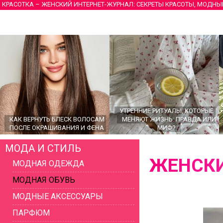
КРАСОТКА – ЖЕНСКИЙ ИНТЕРНЕТ-ЖУРНАЛ: СЕКРЕТЫ КРАСОТЫ, МОДНЫ
УТРЕННИЕ РИТУАЛЫ, КОТОРЫЕ
КАК ВЕРНУТЬ БЛЕСК ВОЛОСАМ
МЕНЯЮТ ЖИЗНЬ: ПРАВДА ИЛИ
ПОСЛЕ ОКРАШИВАНИЯ И ФЕНА
МИФ?
МОДА И СТИЛЬ
ЖЕНСКИ
МОДНАЯ ОДЕЖДА
МОДНАЯ ОБУВЬ
МОДНЫЕ АКСЕССУАРЫ
ПАРФЮМ
ГЛАВНЫЕ ТРЕНДЫ ВЕРХНЕЙ