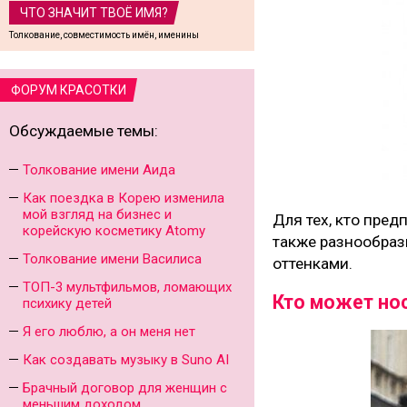
ЧТО ЗНАЧИТ ТВОЁ ИМЯ?
Толкование, совместимость имён, именины
ФОРУМ КРАСОТКИ
Обсуждаемые темы:
Толкование имени Аида
Как поездка в Корею изменила
мой взгляд на бизнес и
Для тех, кто пре
корейскую косметику Atomy
также разнообраз
Толкование имени Василиса
оттенками.
ТОП-3 мультфильмов, ломающих
Кто может но
психику детей
Я его люблю, а он меня нет
Как создавать музыку в Suno AI
Брачный договор для женщин с
меньшим доходом