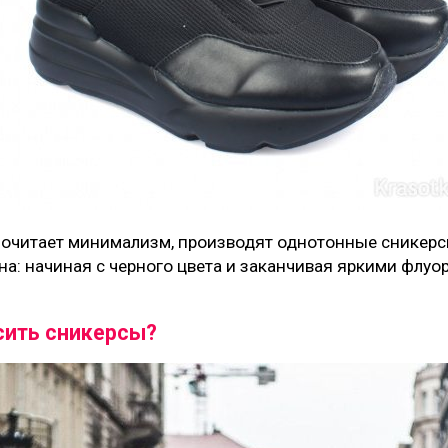
дпочитает минимализм, производят однотонные сникерс
на: начиная с черного цвета и заканчивая яркими флу
сить сникерсы?