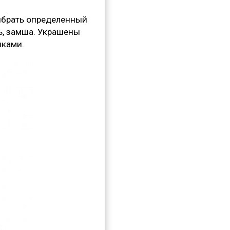
выбрать определенный
ль, замша. Украшены
нками.