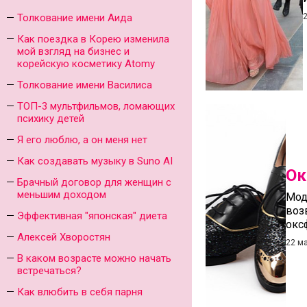
Толкование имени Аида
Как поездка в Корею изменила
мой взгляд на бизнес и
корейскую косметику Atomy
Толкование имени Василиса
ТОП-3 мультфильмов, ломающих
психику детей
Я его люблю, а он меня нет
Как создавать музыку в Suno AI
Ок
Брачный договор для женщин с
меньшим доходом
Мод
воз
Эффективная "японская" диета
окс
Алексей Хворостян
22 м
В каком возрасте можно начать
встречаться?
Как влюбить в себя парня