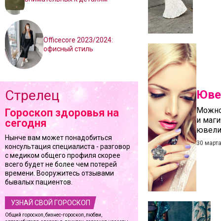
Officecore 2023/2024:
офисный стиль
Стрелец
Юве
Можно 
Гороскоп здоровья на
и маги
сегодня
ювели
Нынче вам может понадобиться
30 март
консультация специалиста - разговор
с медиком общего профиля скорее
всего будет не более чем потерей
времени. Вооружитесь отзывами
бывалых пациентов.
УЗНАЙ СВОЙ ГОРОСКОП
Общий гороскоп, бизнес-гороскоп, любви,