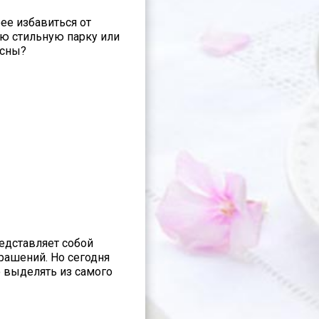
рее избавиться от
ую стильную парку или
есны?
редставляет собой
рашений. Но сегодня
о выделять из самого