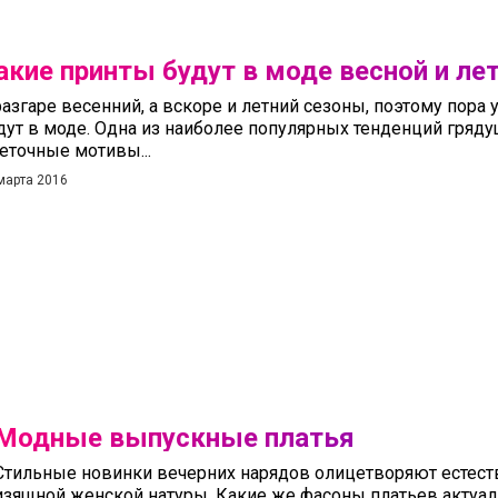
акие принты будут в моде весной и ле
разгаре весенний, а вскоре и летний сезоны, поэтому пора 
дут в моде. Одна из наиболее популярных тенденций гряду
еточные мотивы...
марта 2016
Модные выпускные платья
Стильные новинки вечерних нарядов олицетворяют естеств
изящной женской натуры. Какие же фасоны платьев актуа