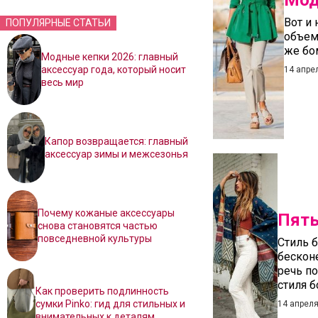
Мод
Вот и 
ПОПУЛЯРНЫЕ СТАТЬИ
объем
же бо
Модные кепки 2026: главный
аксессуар года, который носит
14 апре
весь мир
Капор возвращается: главный
аксессуар зимы и межсезонья
Почему кожаные аксессуары
Пять
снова становятся частью
повседневной культуры
Стиль б
бескон
речь п
стиля б
Как проверить подлинность
сумки Pinko: гид для стильных и
14 апреля
внимательных к деталям