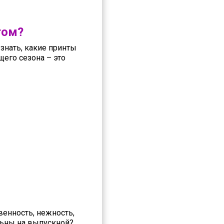
том?
узнать, какие принты
щего сезона – это
енность, нежность,
льны на выпускной?