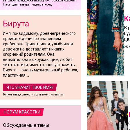
автолюбителя, здоровья, покупок, гороскоп красоты.
На сегодня, завтра, неделю вперед.
К
Бирута
В 
бу
Имя, по-видимому, древнегреческого
происхождения со значением
цв
«ребенок». Приветливая, улыбчивая
25 
девочка не доставляет никаких
огорчений родителям. Она
внимательна к окружающим, любит
читать стихи, имеет хорошую память.
Бирута — очень музыкальный ребенок,
пластичная,...
ЧТО ЗНАЧИТ ТВОЁ ИМЯ?
Толкование, совместимость имён, именины
ФОРУМ КРАСОТКИ
Обсуждаемые темы: