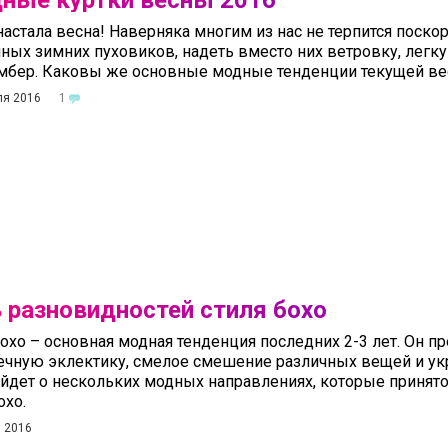
ные куртки весны 2016
настала весна! Наверняка многим из нас не терпится поско
ных зимних пуховиков, надеть вместо них ветровку, легк
мбер. Каковы же основные модные тенденции текущей в
ля 2016
1
 разновидностей стиля бохо
охо – основная модная тенденция последних 2-3 лет. Он п
ечную эклектику, смелое смешение различных вещей и ук
ойдет о нескольких модных направлениях, которые принят
охо.
 2016