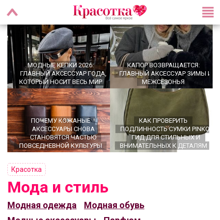
МОДНЫЕ КЕПКИ 2026:
КАПОР ВОЗВРАЩАЕТСЯ:
ГЛАВНЫЙ АКСЕССУАР ГОДА,
ГЛАВНЫЙ АКСЕССУАР ЗИМЫ И
КОТОРЫЙ НОСИТ ВЕСЬ МИР
МЕЖСЕЗОНЬЯ
ПОЧЕМУ КОЖАНЫЕ
КАК ПРОВЕРИТЬ
АКСЕССУАРЫ СНОВА
ПОДЛИННОСТЬ СУМКИ PINKO:
СТАНОВЯТСЯ ЧАСТЬЮ
ГИД ДЛЯ СТИЛЬНЫХ И
ПОВСЕДНЕВНОЙ КУЛЬТУРЫ
ВНИМАТЕЛЬНЫХ К ДЕТАЛЯМ
Красотка
Мода и стиль
OFFICECORE 2023/2024:
ПЕРСОНАЛЬНЫЙ СТИЛИСТ -
Модная одежда
Модная обувь
ОФИСНЫЙ СТИЛЬ
ЗАЧЕМ ОН НУЖЕН?