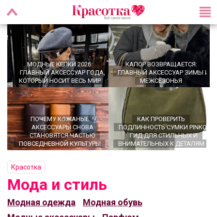
МОДНЫЕ КЕПКИ 2026:
КАПОР ВОЗВРАЩАЕТСЯ:
ГЛАВНЫЙ АКСЕССУАР ГОДА,
ГЛАВНЫЙ АКСЕССУАР ЗИМЫ И
КОТОРЫЙ НОСИТ ВЕСЬ МИР
МЕЖСЕЗОНЬЯ
ПОЧЕМУ КОЖАНЫЕ
КАК ПРОВЕРИТЬ
АКСЕССУАРЫ СНОВА
ПОДЛИННОСТЬ СУМКИ PINKO:
СТАНОВЯТСЯ ЧАСТЬЮ
ГИД ДЛЯ СТИЛЬНЫХ И
ПОВСЕДНЕВНОЙ КУЛЬТУРЫ
ВНИМАТЕЛЬНЫХ К ДЕТАЛЯМ
Красотка
Мода и стиль
OFFICECORE 2023/2024:
ПЕРСОНАЛЬНЫЙ СТИЛИСТ -
Модная одежда
Модная обувь
ОФИСНЫЙ СТИЛЬ
ЗАЧЕМ ОН НУЖЕН?