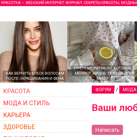
КРАСОТКА – ЖЕНСКИЙ ИНТЕРНЕТ-ЖУРНАЛ: СЕКРЕТЫ КРАСОТЫ, МОДНЫ
УТРЕННИЕ РИТУАЛЫ, КОТОРЫЕ
КАК ВЕРНУТЬ БЛЕСК ВОЛОСАМ
МЕНЯЮТ ЖИЗНЬ: ПРАВДА ИЛИ
ПОСЛЕ ОКРАШИВАНИЯ И ФЕНА
МИФ?
/
ФОРУМ
МОДА 
КРАСОТА
МОДА И СТИЛЬ
Ваши люб
КАРЬЕРА
ЗДОРОВЬЕ
Написать
ГЛАВНЫЕ ТРЕНДЫ ВЕРХНЕЙ