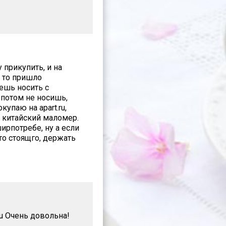
 прикупить, и на
к то пришло
ешь носить с
 потом не носишь,
упаю на apart.ru,
 китайский маломер.
ирпотребе, ну а если
 то стоящго, держать
ru Очень довольна!