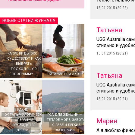
15.01.2015 (20:23)
НОВЫЕ СТАТЬИ ЖУРНАЛА
Татьяна
UGG Australia са
стильно и удобно
15.01.2015 (20:21)
КАКИЕ ВИДЫ ЭКО
СУЩЕСТВУЮТ И КАК
ВЫБРАТЬ
ПОДХОДЯЩУЮ
Татьяна
ПРОГРАММУ
ПИТАНИЕ ПРИ ЭКО
UGG Australia са
стильно и удобно
15.01.2015 (20:21)
КАКИЕ
ОФТАЛЬМОЛОГИЧЕСКИЕ
ГОА ДЛЯ ЖЕНЩИН —
Мария
ОПЕРАЦИИ
ТЁПЛОЕ МОРЕ, ЗАБОТА
ПРОВОДЯТСЯ
О СЕБЕ И ЛЁГКИЕ
А я люблю фински
ДЕТЯМ
ЭКСКУРСИИ