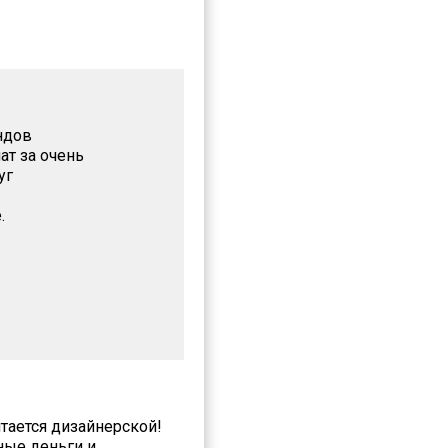
ндов
т за очень
уг
.
итается дизайнерской!
ные деньги и