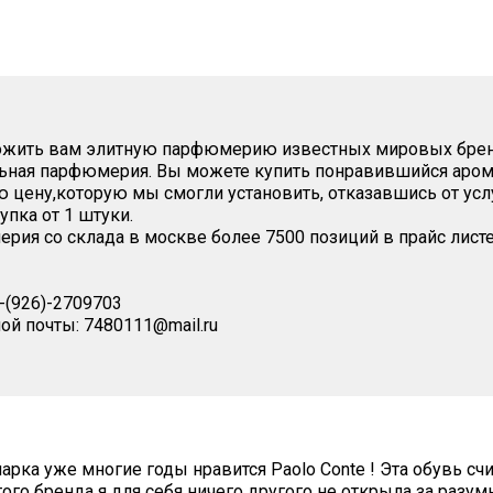
жить вам элитную парфюмерию известных мировых бре
ьная парфюмерия. Вы можете купить понравившийся арома
 цену,которую мы смогли установить, отказавшись от усл
упка от 1 штуки.
рия со склада в москве более 7500 позиций в прайс листе
8-(926)-2709703
ой почты: 7480111@mail.ru
арка уже многие годы нравится Paolo Conte ! Эта обувь сч
ого бренда я для себя ничего другого не открыла за разум