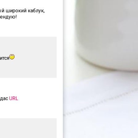
вый широкий каблук,
мендую!
ится
идас
URL