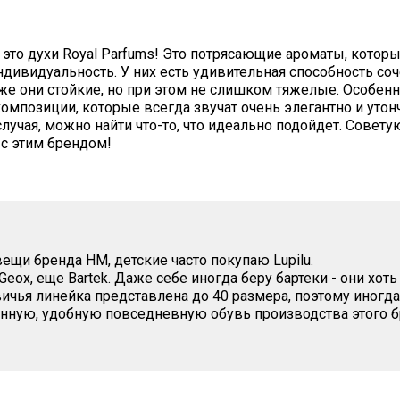
то духи Royal Parfums! Это потрясающие ароматы, котор
дивидуальность. У них есть удивительная способность соч
кже они стойкие, но при этом не слишком тяжелые. Особен
мпозиции, которые всегда звучат очень элегантно и утон
случая, можно найти что-то, что идеально подойдет. Совету
с этим брендом!
щи бренда HM, детские часто покупаю Lupilu.
eox, еще Bartek. Даже себе иногда беру бартеки - они хоть
вичья линейка представлена до 40 размера, поэтому иногда
нную, удобную повседневную обувь производства этого б