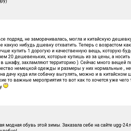
ру)
се подряд, не заморачивалась, могла и китайскую дешевку
е какую нибудь дшевку отхватить. Теперь с возрастом ка
учше купить 1 дорогую и качественную вещь, которую буд
ем 20 дешевеньких, которые купишь из за цены, а носить
в шкафу, захламляют территорию ). Сейчас много вещей пок
чество немецкой одежды и размеры у них нормальные , не
на дачу куда или собачку выгулять, можно и в китайском ш
кие то важные мероприятия то вот как то хочется уже чего
ку
мая модная обувь этой зимы. Заказала себе на сайте ugg-24.
 удобно!