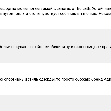
омфортно моим ногам зимой в сапогах от Bercatti. Устойчи
 внутри теплый, стопа чувствует себя как в тапочках. Реко
белье покупаю на сайте випбикини.ру и вкостюме,все нрав
таю спортивный стиль одежды, то просто обожаю бренд Ад