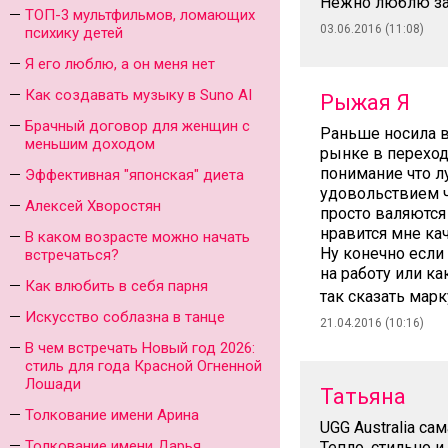
Нежно люблю за
ТОП-3 мультфильмов, ломающих
03.06.2016 (11:08)
психику детей
Я его люблю, а он меня нет
Как создавать музыку в Suno AI
Рыжая Я
Брачный договор для женщин с
Раньше носила в
меньшим доходом
рынке в переход
понимание что л
Эффективная "японская" диета
удовольствием ч
Алексей Хворостян
просто валяются 
нравится мне ка
В каком возрасте можно начать
Ну конечно если 
встречаться?
на работу или ка
Как влюбить в себя парня
так сказать мар
Искусство соблазна в танце
21.04.2016 (10:16)
В чем встречать Новый год 2026:
стиль для года Красной Огненной
Лошади
Татьяна
Толкование имени Арина
UGG Australia са
Толкование имени Дарья
Тепло, стильно и