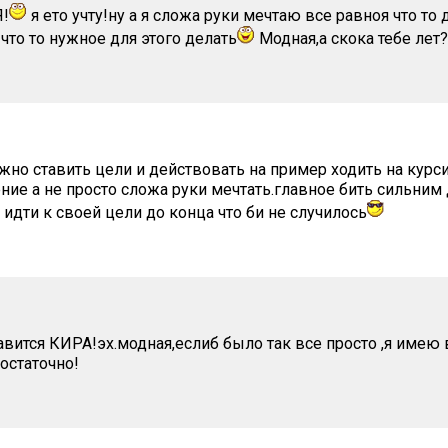
!
я ето учту!ну а я сложа руки мечтаю все равноя что то
 что то нужное для этого делать
Модная,а скока тебе лет?
ужно ставить цели и действовать на пример ходить на курси
ние а не просто сложа руки мечтать.главное бить сильним 
 идти к своей цели до конца что би не случилось
авится КИРА!эх.модная,еслиб было так все просто ,я имею
остаточно!