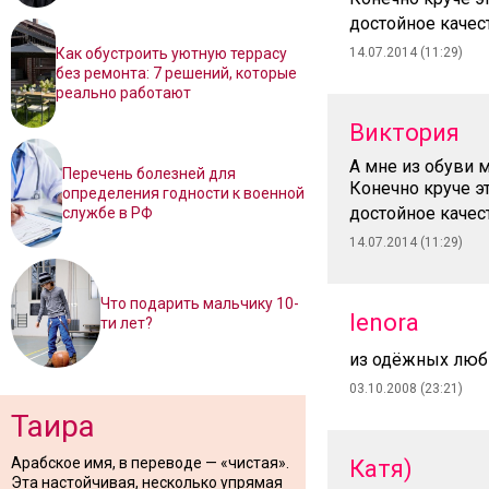
достойное качест
Как обустроить уютную террасу
14.07.2014 (11:29)
без ремонта: 7 решений, которые
реально работают
Виктория
А мне из обуви м
Перечень болезней для
Конечно круче эт
определения годности к военной
достойное качест
службе в РФ
14.07.2014 (11:29)
Что подарить мальчику 10-
lenora
ти лет?
из одёжных люби
03.10.2008 (23:21)
Таира
Арабское имя, в переводе — «чистая».
Катя)
Эта настойчивая, несколько упрямая