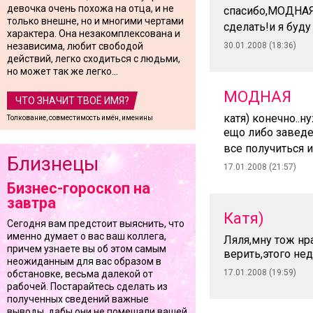
девочка очень похожа на отца, и не
спасибо,МОДНАЯ
только внешне, но и многими чертами
сделать!и я буду
характера. Она незакомплексована и
независима, любит свободой
30.01.2008 (18:36)
действий, легко сходиться с людьми,
но может так же легко...
МОДНАЯ
ЧТО ЗНАЧИТ ТВОЁ ИМЯ?
катя) конечно..н
Толкование, совместимость имён, именины
ещо либо заведе
все получиться и
Близнецы
17.01.2008 (21:57)
Бизнес-гороскоп на
завтра
Катя)
Сегодня вам предстоит выяснить, что
именно думает о вас ваш коллега,
Ляля,мну тож нр
причем узнаете вы об этом самым
верить,этого нед
неожиданным для вас образом в
17.01.2008 (19:59)
обстановке, весьма далекой от
рабочей. Постарайтесь сделать из
полученных сведений важные
выводы, дабы они не помешали вашей