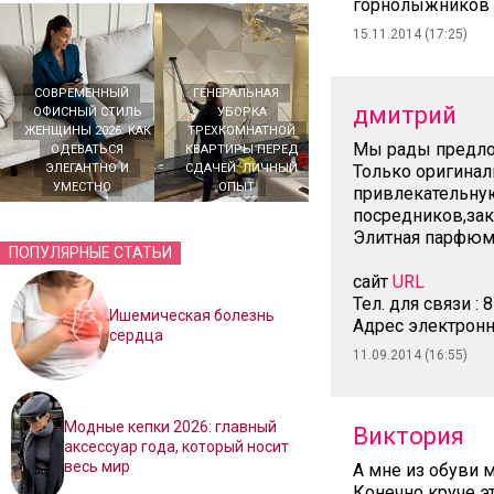
горнолыжников
15.11.2014 (17:25)
СОВРЕМЕННЫЙ
ГЕНЕРАЛЬНАЯ
дмитрий
ОФИСНЫЙ СТИЛЬ
УБОРКА
ЖЕНЩИНЫ 2026: КАК
ТРЕХКОМНАТНОЙ
Мы рады предло
ОДЕВАТЬСЯ
КВАРТИРЫ ПЕРЕД
ЭЛЕГАНТНО И
СДАЧЕЙ: ЛИЧНЫЙ
Только оригинал
УМЕСТНО
ОПЫТ
привлекательную
посредников,зак
Элитная парфюме
ПОПУЛЯРНЫЕ СТАТЬИ
сайт
URL
Тел. для связи : 
Ишемическая болезнь
Адрес электронн
сердца
11.09.2014 (16:55)
Модные кепки 2026: главный
Виктория
аксессуар года, который носит
весь мир
А мне из обуви м
Конечно круче эт