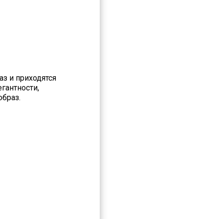
з и приходятся
гантности,
образ.