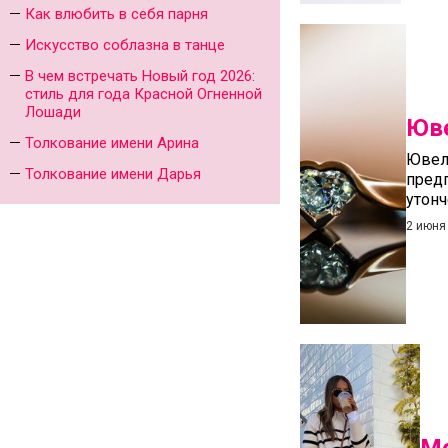
Как влюбить в себя парня
Искусство соблазна в танце
В чем встречать Новый год 2026:
стиль для года Красной Огненной
Лошади
Юве
Толкование имени Арина
Ювел
Толкование имени Дарья
пред
утонч
2 июня