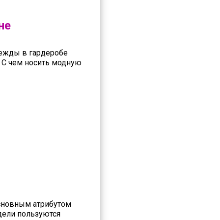
не
ежды в гардеробе
С чем носить модную
сновным атрибутом
дели пользуются