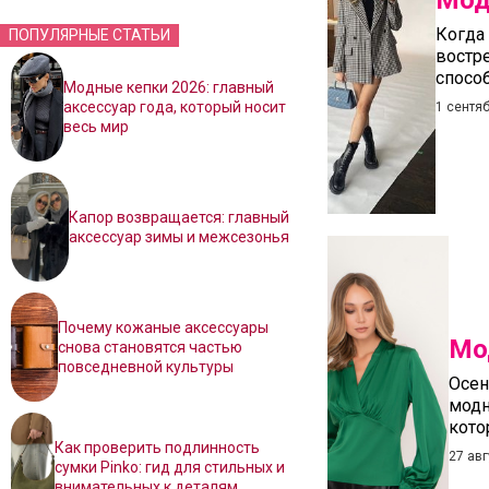
Мод
Когда
ПОПУЛЯРНЫЕ СТАТЬИ
востр
способ
Модные кепки 2026: главный
аксессуар года, который носит
1 сентя
весь мир
Капор возвращается: главный
аксессуар зимы и межсезонья
Почему кожаные аксессуары
Мо
снова становятся частью
повседневной культуры
Осен
модн
кото
Как проверить подлинность
27 авг
сумки Pinko: гид для стильных и
внимательных к деталям