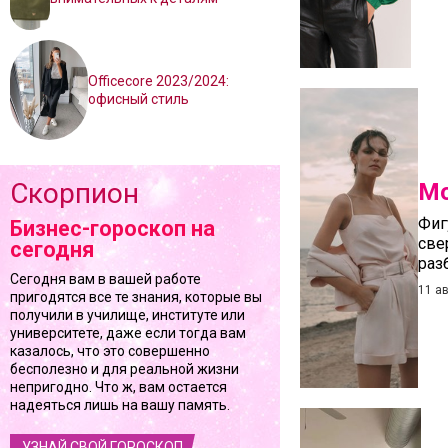
Officecore 2023/2024:
офисный стиль
Скорпион
Мо
Фиг
Бизнес-гороскоп на
све
сегодня
раз
Сегодня вам в вашей работе
11 а
пригодятся все те знания, которые вы
получили в училище, институте или
университете, даже если тогда вам
казалось, что это совершенно
бесполезно и для реальной жизни
непригодно. Что ж, вам остается
надеяться лишь на вашу память.
УЗНАЙ СВОЙ ГОРОСКОП