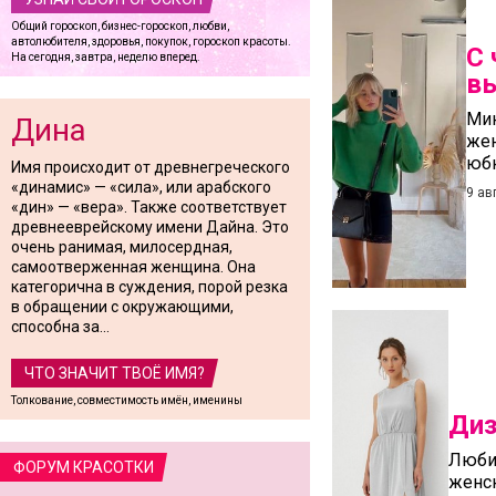
Общий гороскоп, бизнес-гороскоп, любви,
автолюбителя, здоровья, покупок, гороскоп красоты.
С 
На сегодня, завтра, неделю вперед.
в
Мин
Дина
жен
юб
Имя происходит от древнегреческого
«динамис» — «сила», или арабского
9 ав
«дин» — «вера». Также соответствует
древнееврейскому имени Дайна. Это
очень ранимая, милосердная,
самоотверженная женщина. Она
категорична в суждения, порой резка
в обращении с окружающими,
способна за...
ЧТО ЗНАЧИТ ТВОЁ ИМЯ?
Толкование, совместимость имён, именины
Диз
Любим
ФОРУМ КРАСОТКИ
женск