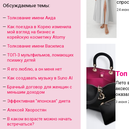
спрос
Обсуждаемые темы:
24 июн
Толкование имени Аида
Как поездка в Корею изменила
мой взгляд на бизнес и
корейскую косметику Atomy
Толкование имени Василиса
ТОП-3 мультфильмов, ломающих
психику детей
Я его люблю, а он меня нет
Топ
Как создавать музыку в Suno AI
Лето 
Брачный договор для женщин с
аксес
меньшим доходом
оказа
Эффективная "японская" диета
3 июня 
Алексей Хворостян
В каком возрасте можно начать
встречаться?