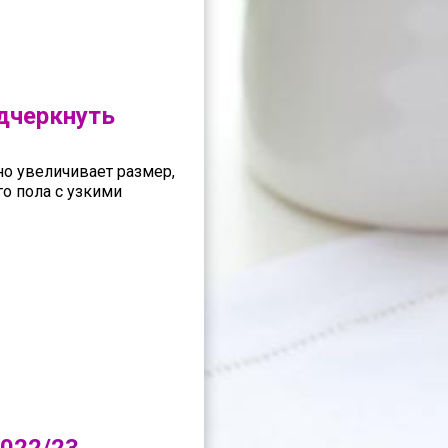
дчеркнуть
но увеличивает размер,
о пола с узкими