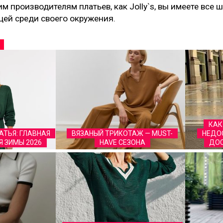
м производителям платьев, как Jolly`s, вы имеете все 
ей среди своего окружения.
КАК
ТЬЯ: ГЛАВНАЯ
ВЯЗАНЫЙ ТРИКОТАЖ — MUST-
НЕДО
 ЗИМЫ 2026
HAVE СЕЗОНА
ДОС