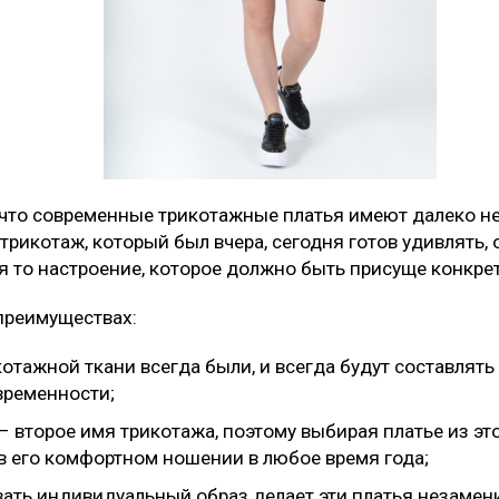
 что современные трикотажные платья имеют далеко не
 трикотаж, который был вчера, сегодня готов удивлять
я то настроение, которое должно быть присуще конкре
 преимуществах:
котажной ткани всегда были, и всегда будут составлят
временности;
– второе имя трикотажа, поэтому выбирая платье из эт
в его комфортном ношении в любое время года;
ать индивидуальный образ делает эти платья незаме