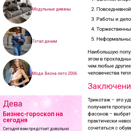
Повседневной
Модульные диваны
Работы и дел
Торжественны
Неформальных
Тотал деним
Наибольшую попул
этом в прохладные
чем любые другие
человечества теп
Мода. Весна-лето 2006
Заключени
Трикотаж – это уд
Дева
получаете пропус
Бизнес-гороскоп на
фасонов – выбрат
сегодня
практически нево
сочетаться с обув
Сегодня вам предстоит довольно