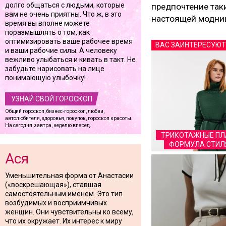
долго общаться с людьми, которые
предпочтение таки
вам не очень приятны. Что ж, в это
настоящей модниц
время вы вполне можете
поразмышлять о том, как
оптимизировать ваше рабочее время
ВАС ЗАИНТЕРЕСУЮТ
и ваши рабочие силы. А человеку
вежливо улыбаться и кивать в такт. Не
забудьте нарисовать на лице
понимающую улыбочку!
УЗНАЙ СВОЙ ГОРОСКОП
Общий гороскоп, бизнес-гороскоп, любви,
автолюбителя, здоровья, покупок, гороскоп красоты.
На сегодня, завтра, неделю вперед.
ТРИКОТАЖНЫЕ ПЛА
ФОРМУЛА СТИЛЯ
Ася
Уменьшительная форма от Анастасии
(«воскрешающая»), ставшая
самостоятельным именем. Это тип
возбудимых и восприимчивых
женщин. Они чувствительны ко всему,
что их окружает. Их интерес к миру