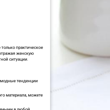
 только практическое
, отражая женскую
тной ситуации.
ь модные тенденции
ого материала, можете
нимыми в любой