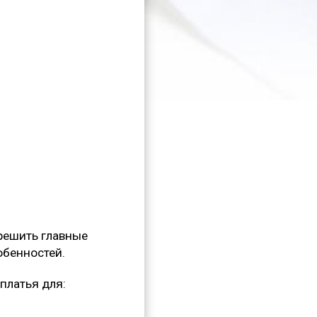
 решить главные
обенностей.
платья для: