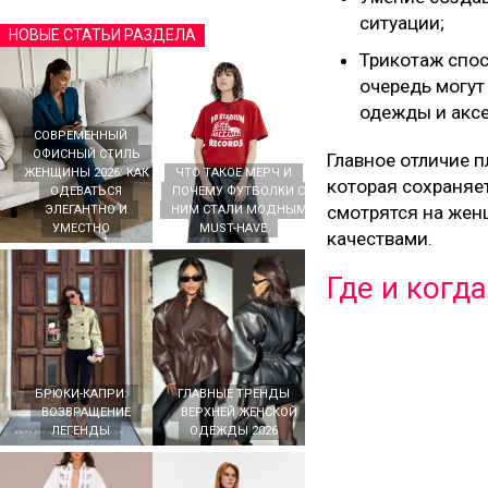
ситуации;
НОВЫЕ СТАТЬИ РАЗДЕЛА
Трикотаж спос
очередь могут
одежды и аксе
СОВРЕМЕННЫЙ
ОФИСНЫЙ СТИЛЬ
Главное отличие п
ЖЕНЩИНЫ 2026: КАК
ЧТО ТАКОЕ МЕРЧ И
которая сохраняет
ОДЕВАТЬСЯ
ПОЧЕМУ ФУТБОЛКИ С
смотрятся на жен
ЭЛЕГАНТНО И
НИМ СТАЛИ МОДНЫМ
УМЕСТНО
MUST-HAVE
качествами.
Где и когд
БРЮКИ-КАПРИ:
ГЛАВНЫЕ ТРЕНДЫ
ВОЗВРАЩЕНИЕ
ВЕРХНЕЙ ЖЕНСКОЙ
ЛЕГЕНДЫ
ОДЕЖДЫ 2026