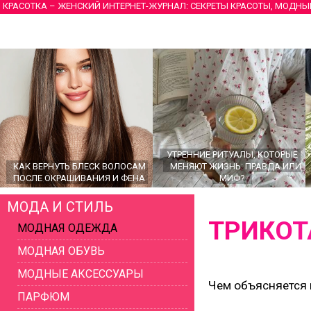
КРАСОТКА – ЖЕНСКИЙ ИНТЕРНЕТ-ЖУРНАЛ: СЕКРЕТЫ КРАСОТЫ, МОДНЫ
УТРЕННИЕ РИТУАЛЫ, КОТОРЫЕ
КАК ВЕРНУТЬ БЛЕСК ВОЛОСАМ
МЕНЯЮТ ЖИЗНЬ: ПРАВДА ИЛИ
ПОСЛЕ ОКРАШИВАНИЯ И ФЕНА
МИФ?
МОДА И СТИЛЬ
ТРИКОТ
МОДНАЯ ОДЕЖДА
МОДНАЯ ОБУВЬ
МОДНЫЕ АКСЕССУАРЫ
Чем объясняется 
ПАРФЮМ
ГЛАВНЫЕ ТРЕНДЫ ВЕРХНЕЙ