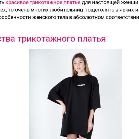
ть
красивое трикотажное платье
для настоящей женщин
сех, то очень многих любительниц пощеголять в ярких и
собенности женского тела в абсолютном соответстви
тва трикотажного платья