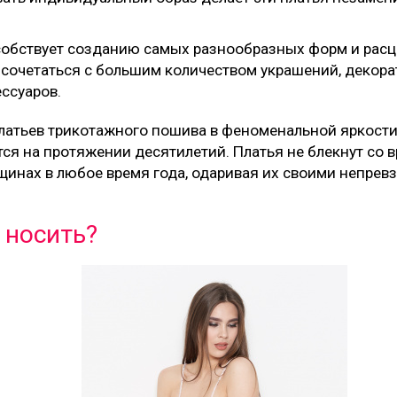
обствует созданию самых разнообразных форм и расцв
 сочетаться с большим количеством украшений, декор
ссуаров.
латьев трикотажного пошива в феноменальной яркости 
ся на протяжении десятилетий. Платья не блекнут со 
щинах в любое время года, одаривая их своими непре
а носить?