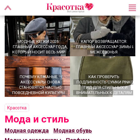
МОДНЫЕ КЕПКИ 2026:
КАПОР ВОЗВРАЩАЕТСЯ:
ГЛАВНЫЙ АКСЕССУАР ГОДА,
ГЛАВНЫЙ АКСЕССУАР ЗИМЫ И
КОТОРЫЙ НОСИТ ВЕСЬ МИР
МЕЖСЕЗОНЬЯ
ПОЧЕМУ КОЖАНЫЕ
КАК ПРОВЕРИТЬ
АКСЕССУАРЫ СНОВА
ПОДЛИННОСТЬ СУМКИ PINKO:
СТАНОВЯТСЯ ЧАСТЬЮ
ГИД ДЛЯ СТИЛЬНЫХ И
ПОВСЕДНЕВНОЙ КУЛЬТУРЫ
ВНИМАТЕЛЬНЫХ К ДЕТАЛЯМ
Красотка
Мода и стиль
OFFICECORE 2023/2024:
Модная одежда
Модная обувь
ОФИСНЫЙ СТИЛЬ
БАЛЕТКИ ВЕСНА–ЛЕТО 2026