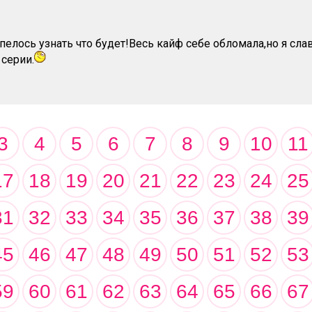
пелось узнать что будет!Весь кайф себе обломала,но я слав
 серии.
3
4
5
6
7
8
9
10
11
17
18
19
20
21
22
23
24
25
31
32
33
34
35
36
37
38
39
45
46
47
48
49
50
51
52
53
59
60
61
62
63
64
65
66
67