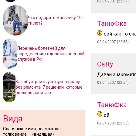
02.04.2007 (22:57)
Что подарить мальчику 10-
ТанюФка
ти лет?
оой как-то спа
02.04.2007 (22:55)
Перечень болезней для
определения годности к военной
службе в РФ
Catty
Давай знакомитс
Как обустроить уютную террасу
02.04.2007 (22:54)
без ремонта: 7 решений, которые
реально работают
ТанюФка
ой
Вида
02.04.2007 (22:53)
Славянское имя, возможное
толкование — «видящая»,