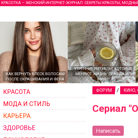
КРАСОТКА – ЖЕНСКИЙ ИНТЕРНЕТ-ЖУРНАЛ: СЕКРЕТЫ КРАСОТЫ, МОДНЫ
УТРЕННИЕ РИТУАЛЫ, КОТОРЫЕ
КАК ВЕРНУТЬ БЛЕСК ВОЛОСАМ
МЕНЯЮТ ЖИЗНЬ: ПРАВДА ИЛИ
ПОСЛЕ ОКРАШИВАНИЯ И ФЕНА
МИФ?
/
ФОРУМ
КИНО,
КРАСОТА
МОДА И СТИЛЬ
Сериал "
КАРЬЕРА
ЗДОРОВЬЕ
Написать
ГЛАВНЫЕ ТРЕНДЫ ВЕРХНЕЙ