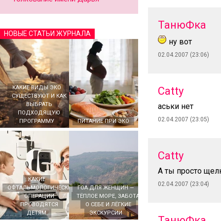
ТанюФка
НОВЫЕ СТАТЬИ ЖУРНАЛА
ну вот
02.04.2007 (23:06)
КАКИЕ ВИДЫ ЭКО
Catty
СУЩЕСТВУЮТ И КАК
ВЫБРАТЬ
аськи нет
ПОДХОДЯЩУЮ
02.04.2007 (23:05)
ПРОГРАММУ
ПИТАНИЕ ПРИ ЭКО
Catty
А ты просто щелк
КАКИЕ
02.04.2007 (23:04)
ОФТАЛЬМОЛОГИЧЕСКИЕ
ГОА ДЛЯ ЖЕНЩИН —
ОПЕРАЦИИ
ТЁПЛОЕ МОРЕ, ЗАБОТА
ПРОВОДЯТСЯ
О СЕБЕ И ЛЁГКИЕ
ДЕТЯМ
ЭКСКУРСИИ
ТанюФка