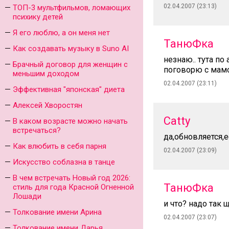
02.04.2007 (23:13)
ТОП-3 мультфильмов, ломающих
психику детей
Я его люблю, а он меня нет
ТанюФка
Как создавать музыку в Suno AI
незнаю.. тута по
Брачный договор для женщин с
поговорю с мамо
меньшим доходом
02.04.2007 (23:11)
Эффективная "японская" диета
Алексей Хворостян
Catty
В каком возрасте можно начать
встречаться?
да,обновляется,
Как влюбить в себя парня
02.04.2007 (23:09)
Искусство соблазна в танце
В чем встречать Новый год 2026:
ТанюФка
стиль для года Красной Огненной
Лошади
и что? надо так 
Толкование имени Арина
02.04.2007 (23:07)
Толкование имени Дарья