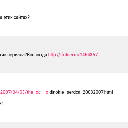
а этих сайтах?
киз сериала?Все сюда
http://ifolder.ru/1464367
fo/2007/04/03/the_oc__o
dinokie_serdca_20032007.html
ут