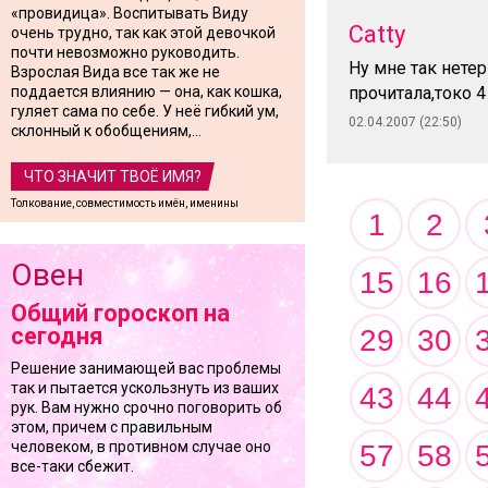
«провидица». Воспитывать Виду
Catty
очень трудно, так как этой девочкой
почти невозможно руководить.
Ну мне так нетер
Взрослая Вида все так же не
поддается влиянию — она, как кошка,
прочитала,токо 4
гуляет сама по себе. У неё гибкий ум,
02.04.2007 (22:50)
склонный к обобщениям,...
ЧТО ЗНАЧИТ ТВОЁ ИМЯ?
Толкование, совместимость имён, именины
1
2
Овен
15
16
Общий гороскоп на
сегодня
29
30
Решение занимающей вас проблемы
так и пытается ускользнуть из ваших
43
44
рук. Вам нужно срочно поговорить об
этом, причем с правильным
человеком, в противном случае оно
57
58
все-таки сбежит.