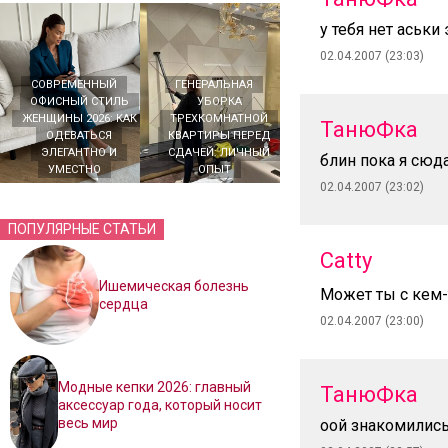
у тебя нет аськи 
02.04.2007 (23:03)
СОВРЕМЕННЫЙ
ГЕНЕРАЛЬНАЯ
ОФИСНЫЙ СТИЛЬ
УБОРКА
ЖЕНЩИНЫ 2026: КАК
ТРЕХКОМНАТНОЙ
ТанюФка
ОДЕВАТЬСЯ
КВАРТИРЫ ПЕРЕД
ЭЛЕГАНТНО И
СДАЧЕЙ: ЛИЧНЫЙ
блин пока я сюд
УМЕСТНО
ОПЫТ
02.04.2007 (23:02)
ПОПУЛЯРНЫЕ СТАТЬИ
Catty
Ишемическая болезнь
Может ты с кем-
сердца
02.04.2007 (23:00)
Модные кепки 2026: главный
ТанюФка
аксессуар года, который носит
весь мир
оой знакомились!