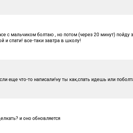
 асе с мальчиком болтаю , но потом (через 20 минут) пойду
й и спати! все-таки завтра в школу!
если еще что-то написали!ну ты как,спать идешь или побол
щелкать? и оно обновляется