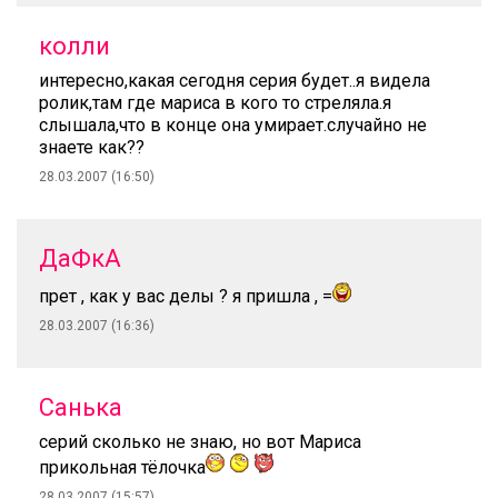
колли
интересно,какая сегодня серия будет..я видела
ролик,там где мариса в кого то стреляла.я
слышала,что в конце она умирает.случайно не
знаете как??
28.03.2007 (16:50)
ДаФкА
прет , как у вас делы ? я пришла , =
28.03.2007 (16:36)
Санька
серий сколько не знаю, но вот Мариса
прикольная тёлочка
28.03.2007 (15:57)