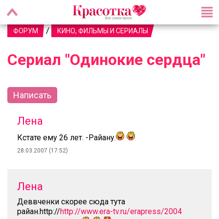
/
ФОРУМ
КИНО, ФИЛЬМЫ И СЕРИАЛЫ
Сериал "Одинокие сердца"
Написать
Лена
Кстате ему 26 лет. -Райану.
28.03.2007 (17:52)
Лена
Деввченки скорее сюда тута
райан.http://
http://www.era-tv.ru/erapress/2004