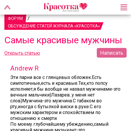
/
ФОРУМ
ОБСУЖДЕНИЕ СТАТЕЙ ЖУРНАЛА «КРАСОТКА»
Самые красивые мужчины
Написать
Открыть статью
Andrew R
Эти парни все с глянцевых обложек.Есть
симпотичные,есть и красивые.Тех,кто попсу
исполняет,я бы вообще не назвал мужчинами-это
вечные мальчики)Лазарев..у меня нет
слов)Мужчина-это мужчина.С табаком во
рту,иногда с бутылкой виски в руке.С его
мужским характером и спокойствием по
отношению к смерти.
По моему глубочайшему убеждению,самый
красивый мужчина-музыкант-это