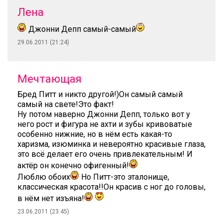
Лена
Джонни Депп самый-самый
29.06.2011 (21:24)
Мечтающая
Бред Питт и никто другой!)Он самый самый
самый на свете!Это факт!
Ну потом наверно Джонни Депп, только вот у
него рост и фигура не ахти и зубы кривоватые
особенно нижние, но в нём есть какая-то
харизма, изюминка и невероятно красивые глаза,
это всё делает его очень привлекательным! И
актёр он конечно офигенный!
Люблю обоих
Но Питт-это эталонище,
классическая красота!!Он красив с ног до головы,
в нём нет изъяна!
23.06.2011 (23:45)