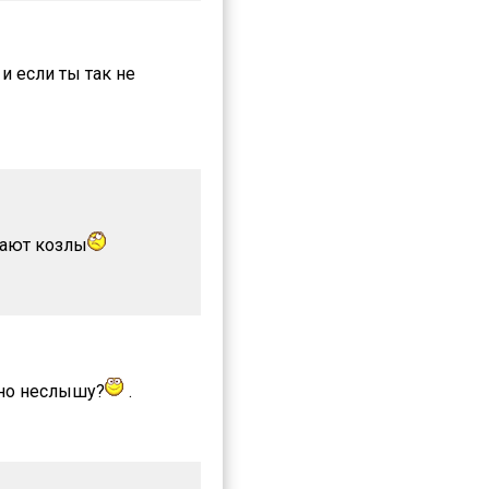
и если ты так не
тают козлы
тно неслышу?
.