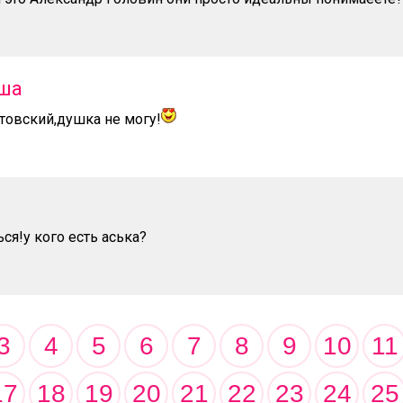
ша
овский,душка не могу!
ся!у кого есть аська?
3
4
5
6
7
8
9
10
11
17
18
19
20
21
22
23
24
25