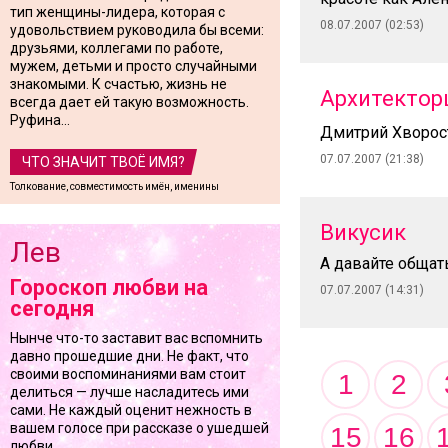
тип женщины-лидера, которая с
08.07.2007 (02:53)
удовольствием руководила бы всеми:
друзьями, коллегами по работе,
мужем, детьми и просто случайными
знакомыми. К счастью, жизнь не
Архитектор
всегда дает ей такую возможность.
Руфина...
Дмитрий Хворост
07.07.2007 (21:38)
ЧТО ЗНАЧИТ ТВОЁ ИМЯ?
Толкование, совместимость имён, именины
Викусик
Лев
А давайте общать
Гороскоп любви на
07.07.2007 (14:31)
сегодня
Нынче что-то заставит вас вспомнить
давно прошедшие дни. Не факт, что
своими воспоминаниями вам стоит
1
2
делиться — лучше насладитесь ими
сами. Не каждый оценит нежность в
вашем голосе при рассказе о ушедшей
15
16
любви.