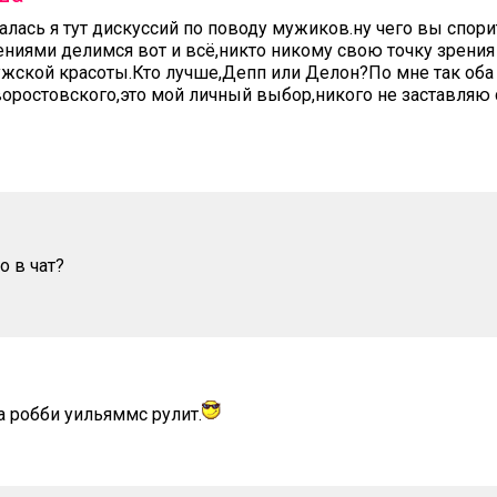
алась я тут дискуссий по поводу мужиков.ну чего вы спори
ениями делимся вот и всё,никто никому свою точку зрения
жской красоты.Кто лучше,Депп или Делон?По мне так оба 
оростовского,это мой личный выбор,никого не заставляю 
о в чат?
а робби уильяммс рулит.