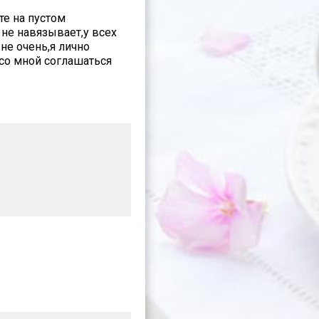
те на пустом
 не навязывает,у всех
не очень,я лично
со мной соглашаться