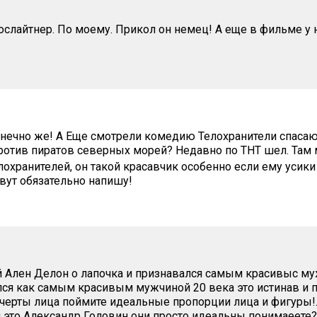
слайтнер. По моему. Прикол он немец! А еще в фильме у 
ечно же! А Еще смотрели комедию Телохранители спасают
ротив пиратов северных морей? Недавно по ТНТ шел. Там 
лохранителей, он такой красавчик особенно если ему усики
овут обязательно напишу!
Ален Делон о лапочка и признавался самым красивыс му
ался как самым красивым мужчиной 20 века это истинав и 
черты лица поймите идеальные пропорции лица и фигуры!.
н это Александр Головин они просто идеальны понимаеете