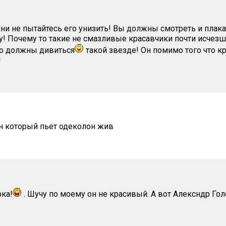
ни не пытайтесь его унизить! Вы должны смотреть и плака
! Почему то такие не смазливые красавчики почти исчез
то должны дивиться
такой звезде! Он помимо того что к
!
н который пьет одеколон жив
рка!
. Шучу по моему он не красивый. А вот Алексндр Го