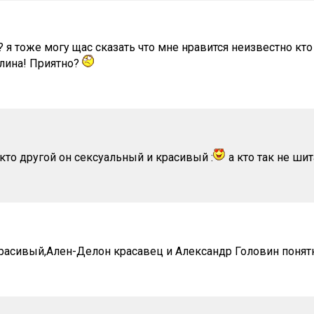
? я тоже могу щас сказать что мне нравится неизвестно кто 
лина! Приятно?
кто другой он сексуальный и красивый :
а кто так не ши
расивый,Ален-Делон красавец и Александр Головин поня