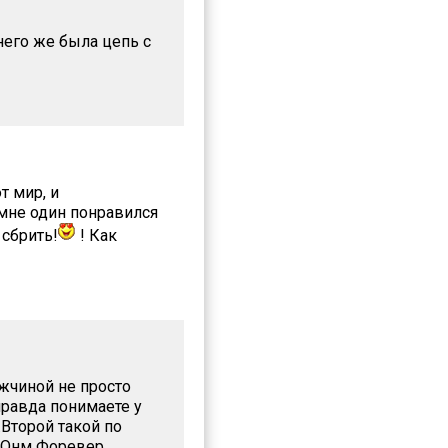
него же была цепь с
 мир, и
мне один понравился
 сбрить!
! Как
жчиной не просто
правда понимаете у
Второй такой по
?Онм Форевер.