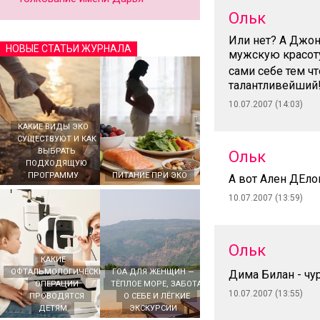
Ольк
Или нет? А Джон
НОВЫЕ СТАТЬИ ЖУРНАЛА
мужскую красоту
сами себе тем ч
талантливейший
10.07.2007 (14:03)
КАКИЕ ВИДЫ ЭКО
СУЩЕСТВУЮТ И КАК
ВЫБРАТЬ
Ольк
ПОДХОДЯЩУЮ
ПРОГРАММУ
ПИТАНИЕ ПРИ ЭКО
А вот Ален ДЕло
10.07.2007 (13:59)
Ольк
КАКИЕ
ОФТАЛЬМОЛОГИЧЕСКИЕ
ГОА ДЛЯ ЖЕНЩИН —
Дима Билан - чу
ОПЕРАЦИИ
ТЁПЛОЕ МОРЕ, ЗАБОТА
10.07.2007 (13:55)
ПРОВОДЯТСЯ
О СЕБЕ И ЛЁГКИЕ
ДЕТЯМ
ЭКСКУРСИИ