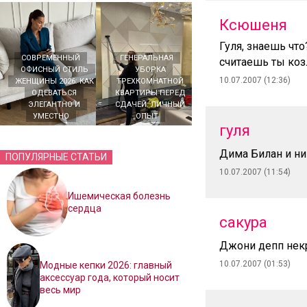
Ксюшеня
Гуля, знаешь что
СОВРЕМЕННЫЙ
ГЕНЕРАЛЬНАЯ
считаешь ты коз
ОФИСНЫЙ СТИЛЬ
УБОРКА
10.07.2007 (12:36)
ЖЕНЩИНЫ 2026: КАК
ТРЕХКОМНАТНОЙ
ОДЕВАТЬСЯ
КВАРТИРЫ ПЕРЕД
ЭЛЕГАНТНО И
СДАЧЕЙ: ЛИЧНЫЙ
УМЕСТНО
ОПЫТ
гуля
Дима Билан и ни
ПОПУЛЯРНЫЕ СТАТЬИ
10.07.2007 (11:54)
Ишемическая болезнь
сердца
сакура
Джони депп нек
10.07.2007 (01:53)
Модные кепки 2026: главный
аксессуар года, который носит
весь мир