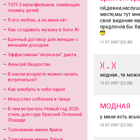
ТОП-3 мультфильмов, ломающих
ой,девки,наслуш
психику детей
месте,мы тут мн
Я его люблю, а он меня нет
своё видение му
предпочла бы Хв
Как создавать музыку в Suno AI
Брачный договор для женщин с
11.07.2007 (02:45)
меньшим доходом
Эффективная "японская" диета
)( _ )(
Алексей Хворостян
В каком возрасте можно начать
модная , те можн
встречаться?
10.07.2007 (22:08)
Как влюбить в себя парня
Искусство соблазна в танце
МОДНАЯ
В чем встречать Новый год 2026:
стиль для года Красной Огненной
у меня есть аськ
Лошади
10.07.2007 (22:05)
Толкование имени Арина
Толкование имени Дарья