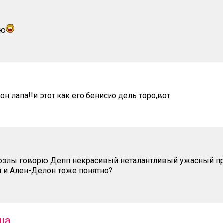
аю
н лапа!!и этот.как его.бенисио дель торо,вот
озлы говорю Депп некрасивый неталантливый ужасный пр
 и Ален-Делон тоже понятно?
ша