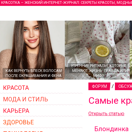
КРАСОТКА – ЖЕНСКИЙ ИНТЕРНЕТ-ЖУРНАЛ: СЕКРЕТЫ КРАСОТЫ, МОДНЫ
УТРЕННИЕ РИТУАЛЫ, КОТОРЫЕ
КАК ВЕРНУТЬ БЛЕСК ВОЛОСАМ
МЕНЯЮТ ЖИЗНЬ: ПРАВДА ИЛИ
ПОСЛЕ ОКРАШИВАНИЯ И ФЕНА
МИФ?
/
ФОРУМ
ОБСУЖ
КРАСОТА
Самые кр
МОДА И СТИЛЬ
КАРЬЕРА
Открыть статью
ЗДОРОВЬЕ
Блондинка
ГЛАВНЫЕ ТРЕНДЫ ВЕРХНЕЙ