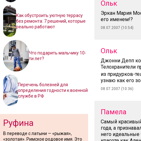
Ольк
Эркан Мария Моо
Как обустроить уютную террасу
его именем!?
без ремонта: 7 решений, которые
реально работают
08.07.2007 (10:54)
Ольк
Что подарить мальчику 10-
ти лет?
Джонни Депп кон
Телохранители п
из придурков-те
узнаю как его з
Перечень болезней для
08.07.2007 (10:36)
определения годности к военной
службе в РФ
Памела
Руфина
Самый красивый 
года, а признав
В переводе с латыни — «рыжая»,
него идеальные 
«золотая». Римское родовое имя. Это
красоте как Але