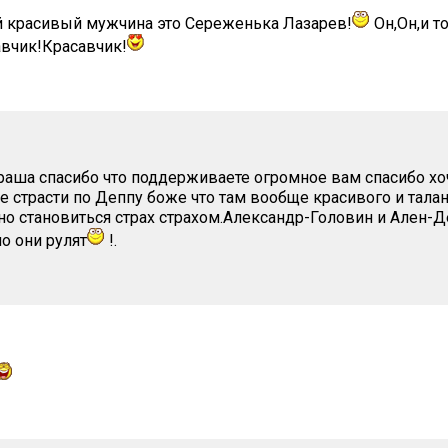
 красивый мужчина это Сереженька Лазарев!
Он,Он,и т
вчик!Красавчик!
аша спасибо что поддерживаете огромное вам спасибо хо
е страсти по Деппу боже что там вообще красивого и тала
о становиться страх страхом.Александр-Головин и Ален-
о они рулят
!.