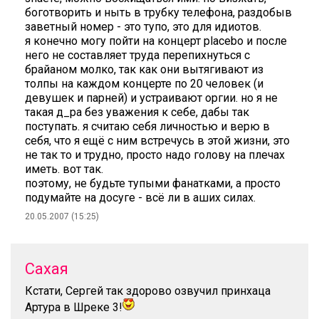
боготворить и ныть в трубку телефона, раздобыв
заветный номер - это тупо, это для идиотов.
я конечно могу пойти на концерт placebo и после
него не составляет труда перепихнуться с
брайаном молко, так как они вытягивают из
толпы на каждом концерте по 20 человек (и
девушек и парней) и устраивают оргии. но я не
такая д_ра без уважения к себе, дабы так
поступать. я считаю себя личностью и верю в
себя, что я ещё с ним встречусь в этой жизни, это
не так то и трудно, просто надо голову на плечах
иметь. вот так.
поэтому, не будьте тупыми фанатками, а просто
подумайте на досуге - всё ли в аших силах.
20.05.2007 (15:25)
Сахая
Кстати, Сергей так здорово озвучил принхаца
Артура в Шреке 3!