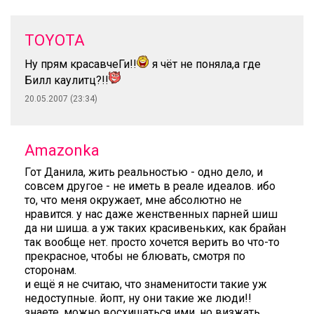
TOYOTA
Ну прям красавчеГи!!
я чёт не поняла,а где
Билл каулитц?!!
20.05.2007 (23:34)
Amazonka
Гот Данила, жить реальностью - одно дело, и
совсем другое - не иметь в реале идеалов. ибо
то, что меня окружает, мне абсолютно не
нравится. у нас даже женственных парней шиш
да ни шиша. а уж таких красивеньких, как брайан
так вообще нет. просто хочется верить во что-то
прекрасное, чтобы не блювать, смотря по
сторонам.
и ещё я не считаю, что знаменитости такие уж
недоступные. йопт, ну они такие же люди!!
знаете, можно восхищаться ими. но визжать,