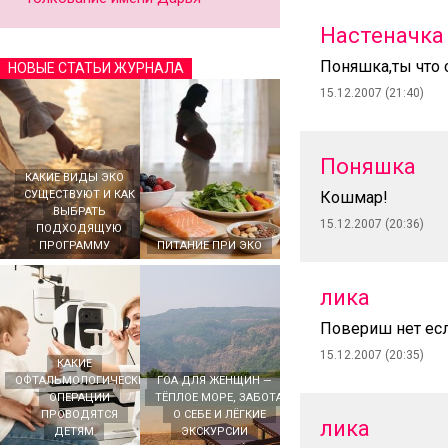
Настеначка
Поняшка,ты что 
НОВЫЕ СТАТЬИ ЖУРНАЛА
15.12.2007 (21:40)
Поняшка
КАКИЕ ВИДЫ ЭКО
СУЩЕСТВУЮТ И КАК
Кошмар!
ВЫБРАТЬ
15.12.2007 (20:36)
ПОДХОДЯЩУЮ
ПРОГРАММУ
ПИТАНИЕ ПРИ ЭКО
лика
Повериш нет есл
15.12.2007 (20:35)
КАКИЕ
ОФТАЛЬМОЛОГИЧЕСКИЕ
ГОА ДЛЯ ЖЕНЩИН —
ОПЕРАЦИИ
ТЁПЛОЕ МОРЕ, ЗАБОТА
ПРОВОДЯТСЯ
О СЕБЕ И ЛЁГКИЕ
лика
ДЕТЯМ
ЭКСКУРСИИ