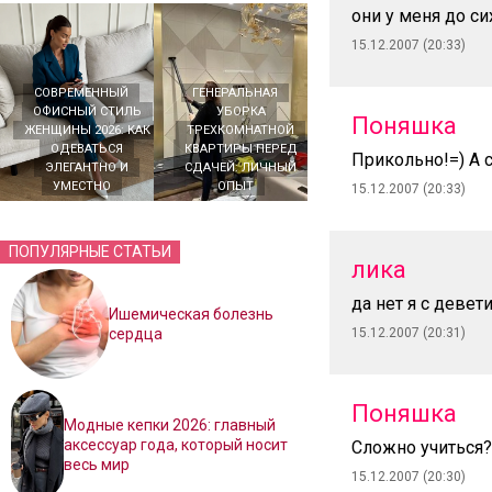
они у меня до си
15.12.2007 (20:33)
СОВРЕМЕННЫЙ
ГЕНЕРАЛЬНАЯ
ОФИСНЫЙ СТИЛЬ
УБОРКА
Поняшка
ЖЕНЩИНЫ 2026: КАК
ТРЕХКОМНАТНОЙ
ОДЕВАТЬСЯ
КВАРТИРЫ ПЕРЕД
Прикольно!=) А 
ЭЛЕГАНТНО И
СДАЧЕЙ: ЛИЧНЫЙ
УМЕСТНО
ОПЫТ
15.12.2007 (20:33)
ПОПУЛЯРНЫЕ СТАТЬИ
лика
да нет я с девет
Ишемическая болезнь
сердца
15.12.2007 (20:31)
Поняшка
Модные кепки 2026: главный
аксессуар года, который носит
Сложно учиться?
весь мир
15.12.2007 (20:30)