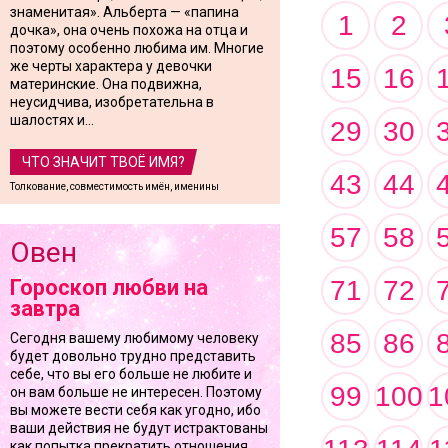
знаменитая». Альберта — «папина
1
2
дочка», она очень похожа на отца и
поэтому особенно любима им. Многие
же черты характера у девочки
15
16
материнские. Она подвижна,
неусидчива, изобретательна в
шалостях и...
29
30
ЧТО ЗНАЧИТ ТВОЁ ИМЯ?
43
44
Толкование, совместимость имён, именины
57
58
Овен
71
72
Гороскоп любви на
завтра
85
86
Сегодня вашему любимому человеку
будет довольно трудно представить
себе, что вы его больше не любите и
99
100
1
он вам больше не интересен. Поэтому
вы можете вести себя как угодно, ибо
ваши действия не будут истрактованы
как попытка прекратить отношения,