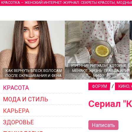
КРАСОТКА – ЖЕНСКИЙ ИНТЕРНЕТ-ЖУРНАЛ: СЕКРЕТЫ КРАСОТЫ, МОДНЫ
УТРЕННИЕ РИТУАЛЫ, КОТОРЫЕ
КАК ВЕРНУТЬ БЛЕСК ВОЛОСАМ
МЕНЯЮТ ЖИЗНЬ: ПРАВДА ИЛИ
ПОСЛЕ ОКРАШИВАНИЯ И ФЕНА
МИФ?
/
ФОРУМ
КИНО,
КРАСОТА
МОДА И СТИЛЬ
Сериал "К
КАРЬЕРА
ЗДОРОВЬЕ
Написать
ГЛАВНЫЕ ТРЕНДЫ ВЕРХНЕЙ