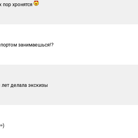
х пор хронятся
спортом занимаешься!?
и лет делала экскизы
=)