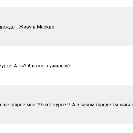
дежды . Живу в Москве .
бурге! А ты? А на кого учишься?
я ещё старее мне 19 на 2 курсе !!. А в каком городе ты жив