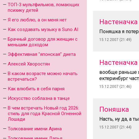
ТОП-3 мультфильмов, ломающих
психику детей
Я его люблю, а он меня нет
Настеначка
Как создавать музыку в Suno AI
Поняшка я потер
Брачный договор для женщин с
15.12.2007 (21:49)
меньшим доходом
Эффективная "японская" диета
Настеначка
Алексей Хворостян
вообще раньше я
В каком возрасте можно начать
ектеринбург час
встречаться?
15.12.2007 (21:46)
Как влюбить в себя парня
Искусство соблазна в танце
В чем встречать Новый год 2026:
Поняшка
стиль для года Красной Огненной
Насть, ну да, а т
Лошади
15.12.2007 (21:44)
Толкование имени Арина
Толкование имени Дарья