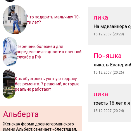
лика
Что подарить мальчику 10-
ти лет?
На мдизайнера о
15.12.2007 (20:28)
Перечень болезней для
определения годности к военной
Поняшка
службе в РФ
лика, в Екатерин
15.12.2007 (20:26)
Как обустроить уютную террасу
без ремонта: 7 решений, которые
реально работают
лика
тоесть 16 лет а 
15.12.2007 (20:24)
Альберта
Женская форма древнегерманского
имени Альберт,означает «блестящая,