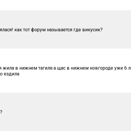
ялася! как тот форум называется где викусик?
 жила в нижнем тагиле.а щас в нижнем новгороде уже 6 л
то ездила
ы?