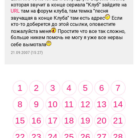
которая звучит в конце сериала "Клуб" зайдите на
URL
там на форум клуба, там темка "песня
звучащая в конце Клуба" там есть адрес
Если
кто-то доберется до этой ссылки, оповестите
пожалуйста меня
Простите что все так сложно,
больше никем помочь не могу я уже все нервы
себе вымотала
21.09.2007 (15:27)
1
2
3
4
5
6
7
8
9
10
11
12
13
14
15
16
17
18
19
20
21
22
23
24
25
26
27
28