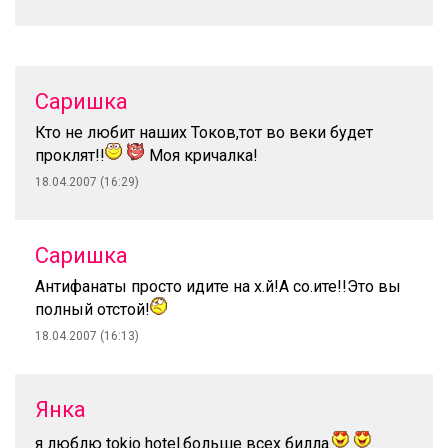
Саришка
Кто не любит наших Токов,тот во веки будет
проклят!!
Моя кричалка!
18.04.2007 (16:29)
Саришка
Антифанаты просто идите на х.й!А со.ите!!Это вы
полный отстой!
18.04.2007 (16:13)
Янка
я люблю tokio hotel.больше всех билла.