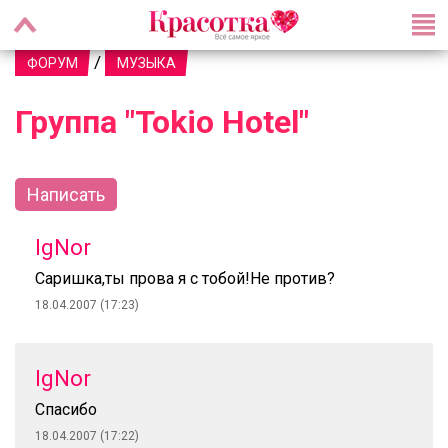
/
ФОРУМ
МУЗЫКА
Группа "Tokio Hotel"
Написать
IgNor
Саришка,ты прова я с тобой!Не против?
18.04.2007 (17:23)
IgNor
Спасибо
18.04.2007 (17:22)