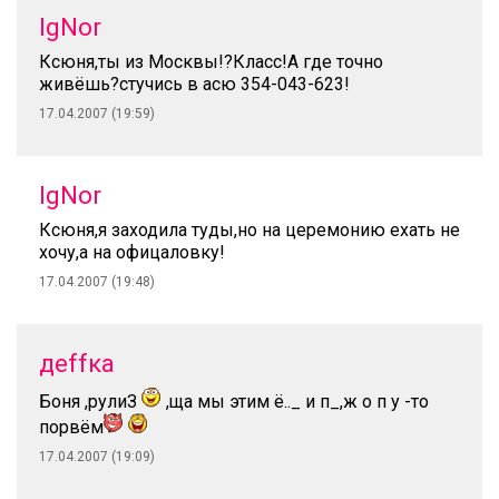
IgNor
Ксюня,ты из Москвы!?Класс!А где точно
живёшь?стучись в асю 354-043-623!
17.04.2007 (19:59)
IgNor
Ксюня,я заходила туды,но на церемонию ехать не
хочу,а на офицаловку!
17.04.2007 (19:48)
деffка
Боня ,рулиЗ
,ща мы этим ё.._ и п_,ж о п у -то
порвём
17.04.2007 (19:09)