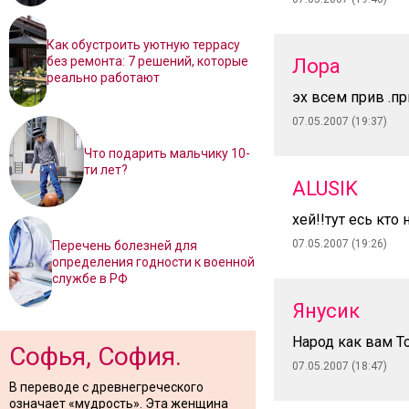
Как обустроить уютную террасу
без ремонта: 7 решений, которые
Лора
реально работают
эх всем прив .пр
07.05.2007 (19:37)
Что подарить мальчику 10-
ти лет?
ALUSIK
хей!!тут есь кто
07.05.2007 (19:26)
Перечень болезней для
определения годности к военной
службе в РФ
Янусик
Народ как вам То
Софья, София.
07.05.2007 (18:47)
В переводе с древнегреческого
означает «мудрость». Эта женщина