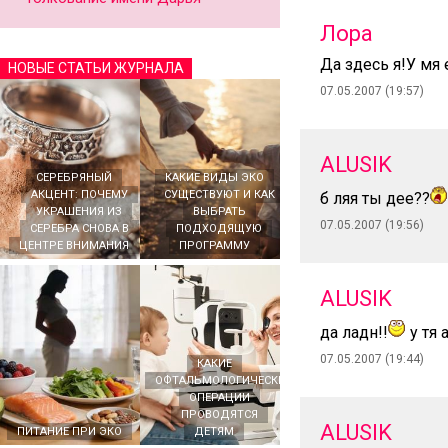
Лора
Да здесь я!У мя
НОВЫЕ СТАТЬИ ЖУРНАЛА
07.05.2007 (19:57)
ALUSIK
СЕРЕБРЯНЫЙ
КАКИЕ ВИДЫ ЭКО
АКЦЕНТ: ПОЧЕМУ
СУЩЕСТВУЮТ И КАК
б ляя ты дее??
УКРАШЕНИЯ ИЗ
ВЫБРАТЬ
07.05.2007 (19:56)
СЕРЕБРА СНОВА В
ПОДХОДЯЩУЮ
ЦЕНТРЕ ВНИМАНИЯ
ПРОГРАММУ
ALUSIK
да ладн!!
у тя 
07.05.2007 (19:44)
КАКИЕ
ОФТАЛЬМОЛОГИЧЕСКИЕ
ОПЕРАЦИИ
ПРОВОДЯТСЯ
ALUSIK
ПИТАНИЕ ПРИ ЭКО
ДЕТЯМ