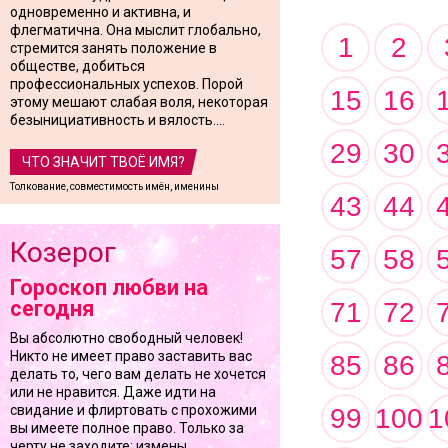
одновременно и активна, и
флегматична. Она мыслит глобально,
1
2
стремится занять положение в
обществе, добиться
профессиональных успехов. Порой
15
16
этому мешают слабая воля, некоторая
безынициативность и вялость....
29
30
ЧТО ЗНАЧИТ ТВОЁ ИМЯ?
Толкование, совместимость имён, именины
43
44
Козерог
57
58
Гороскоп любви на
сегодня
71
72
Вы абсолютно свободный человек!
Никто не имеет право заставить вас
85
86
делать то, чего вам делать не хочется
или не нравится. Даже идти на
свидание и флиртовать с прохожими
99
100
1
вы имеете полное право. Только за
черту не заходите: измены