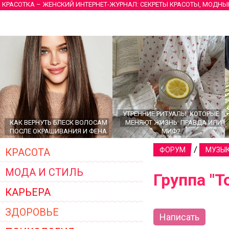
КРАСОТКА – ЖЕНСКИЙ ИНТЕРНЕТ-ЖУРНАЛ: СЕКРЕТЫ КРАСОТЫ, МОДНЫ
УТРЕННИЕ РИТУАЛЫ, КОТОРЫЕ
КАК ВЕРНУТЬ БЛЕСК ВОЛОСАМ
МЕНЯЮТ ЖИЗНЬ: ПРАВДА ИЛИ
ПОСЛЕ ОКРАШИВАНИЯ И ФЕНА
МИФ?
/
ФОРУМ
МУЗЫ
КРАСОТА
МОДА И СТИЛЬ
Группа "To
КАРЬЕРА
ЗДОРОВЬЕ
Написать
ГЛАВНЫЕ ТРЕНДЫ ВЕРХНЕЙ