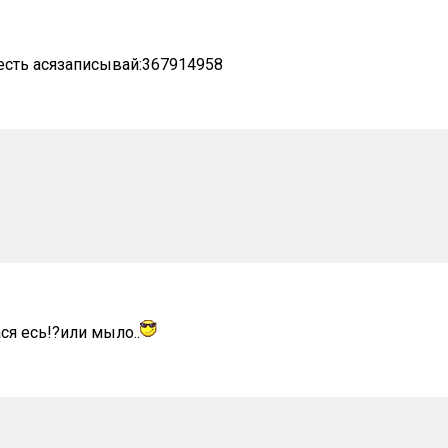
 есть асязаписывай:367914958
ася есь!?или мыло..