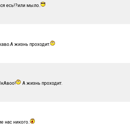
ася есь!?или мыло..
каво.А жизнь проходит.
ИкАвоо!
А жизнь проходит.
е нас никого..