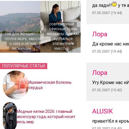
да ладн!!
у тя 
07.05.2007 (19:44)
СОВРЕМЕННЫЙ
ОФИСНЫЙ СТИЛЬ
Лора
ГОА ДЛЯ ЖЕНЩИН —
ЖЕНЩИНЫ 2026: КАК
ТЁПЛОЕ МОРЕ, ЗАБОТА
ОДЕВАТЬСЯ
Да кроме нас ни
О СЕБЕ И ЛЁГКИЕ
ЭЛЕГАНТНО И
ЭКСКУРСИИ
УМЕСТНО
07.05.2007 (19:44)
ПОПУЛЯРНЫЕ СТАТЬИ
Лора
Угу.Кроме нас н
Ишемическая болезнь
сердца
07.05.2007 (19:42)
ALUSIK
Модные кепки 2026: главный
аксессуар года, который носит
привет!бл я кром
весь мир
07.05.2007 (19:40)