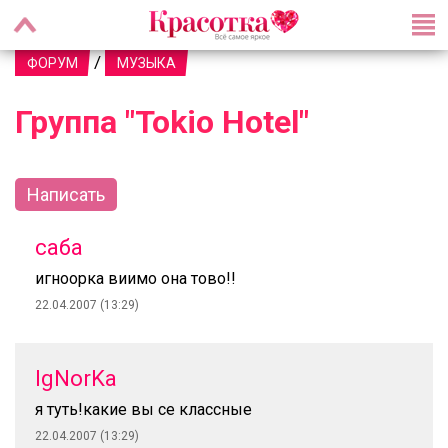
/
ФОРУМ
МУЗЫКА
Группа "Tokio Hotel"
Написать
саба
игноорка виимо она тово!!
22.04.2007 (13:29)
IgNorKa
я туть!какие вы се классные
22.04.2007 (13:29)