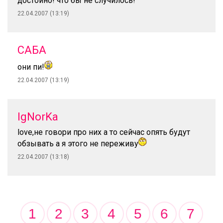
достойно! что бы не случилось!
22.04.2007 (13:19)
САБА
они пи!
22.04.2007 (13:19)
IgNorKa
love,не говори про них а то сейчас опять будут
обзывать а я этого не переживу
22.04.2007 (13:18)
1
2
3
4
5
6
7