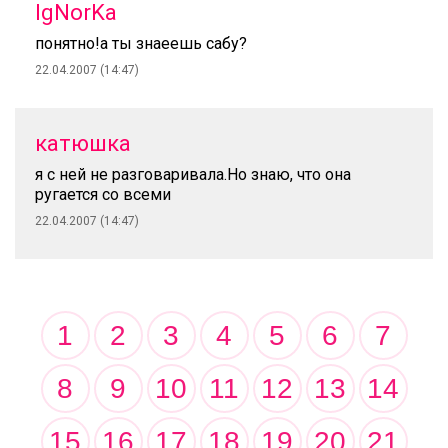
IgNorKa
понятно!а ты знаеешь сабу?
22.04.2007 (14:47)
катюшка
я с ней не разговаривала.Но знаю, что она
ругается со всеми
22.04.2007 (14:47)
1
2
3
4
5
6
7
8
9
10
11
12
13
14
15
16
17
18
19
20
21