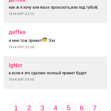
как ж я хочу или язык проколоть,или под губой(
18.04.2007 (22:21)
деffка
и мне тож привет!
Ээх
18.04.2007 (22:20)
IgNor
а если я это сделаю полный привет будет
18.04.2007 (19:35)
1
2
3
4
5
6
7