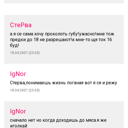
СтеРва
а я се сама хочу проколоть губу!ужасно!мне тож
предки до 18 не разрешают!а мне-то щя ток 16
буд!
18.04.2007 (23:03)
IgNor
Стерва,понимаешь жизнь поганая вот я ся и режу
18.04.2007 (23:03)
IgNor
сначало нет но когда доходишь до мяса.я же
иголкай