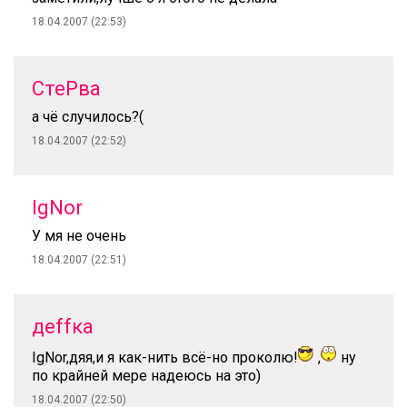
18.04.2007 (22:53)
СтеРва
а чё случилось?(
18.04.2007 (22:52)
IgNor
У мя не очень
18.04.2007 (22:51)
деffка
IgNor,дяя,и я как-нить всё-но проколю!
,
ну
по крайней мере надеюсь на это)
18.04.2007 (22:50)