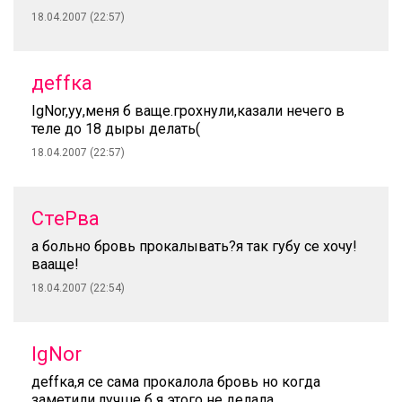
18.04.2007 (22:57)
деffка
IgNor,уу,меня б ваще.грохнули,казали нечего в
теле до 18 дыры делать(
18.04.2007 (22:57)
СтеРва
а больно бровь прокалывать?я так губу се хочу!
вааще!
18.04.2007 (22:54)
IgNor
деffка,я се сама прокалола бровь но когда
заметили,лучше б я этого не делала