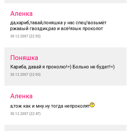
Аленка
да,кариб,тавай,поняшка у нас спец!возьмёт
ржавый гвоздик,раз и всё!язык проколот
30.12.2007 (22:55)
Поняшка
Кариба, давай я проколю!=) Больно не будет!=)
30.12.2007 (22:50)
Аленка
а,тож как и мну.ну тогда непроколят
30.12.2007 (22:47)