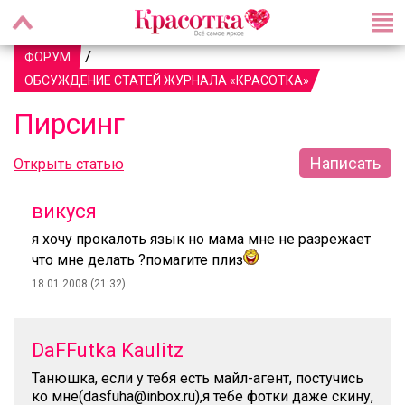
/
ФОРУМ
ОБСУЖДЕНИЕ СТАТЕЙ ЖУРНАЛА «КРАСОТКА»
Пирсинг
Написать
Открыть статью
викуся
я хочу прокалоть язык но мама мне не разрежает
что мне делать ?помагите плиз
18.01.2008 (21:32)
DaFFutka Kaulitz
Танюшка, если у тебя есть майл-агент, постучись
ко мне(dasfuha@inbox.ru),я тебе фотки даже скину,