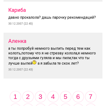
Кариба
давно прокалола? дашь парочку рекомендаций?
30.12.2007 (22:45)
Аленка
а ты попробуй немного выпить перед тем как
колоть,потому что я не стрезву колола,я немного
тогда с друзьями гуляла и мы пили,так что ты
лучше выпей
а я забыла те скок лет?
30.12.2007 (22:43)
1
2
3
4
5
6
7