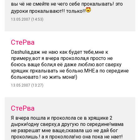
вы чё не смейте не чего себе прокалывать! это
дуроки прокалывают!! только!!
13.05.2007 (14:53)
СтеРва
Dashulia,даж не наю как будет тебе,мне к
примеру,вот я вчера проколола,я просто не
боюсь ваще боли,я её даже люблю.вот сверху
хрящик пркалывать не больно.МНЕ.а по середине
больновато.! но жить мона!)
13.05.2007 (13:27)
СтеРва
Я вчера пошла и проколола се в хрящике 2
дырки!одну сверху,а другую по середине!мама
не разрешат мне ваще,сказала шо не дай бог
проколишь.! а я проколола!но она пока не нает!