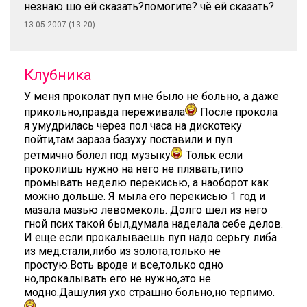
незнаю шо ей сказать?помогите? чё ей сказать?
13.05.2007 (13:20)
Клубника
У меня проколат пуп мне было не больно, а даже
прикольно,правда переживала
После прокола
я умудрилась через пол часа на дискотеку
пойти,там зараза базуху поставили и пуп
ретмично болел под музыку
Тольк если
проколишь нужно на него не плявать,типо
промывать неделю перекисью, а наоборот как
можно дольше. Я мыла его перекисью 1 год и
мазала мазью левомеколь. Долго шел из него
гной псих такой был,думала наделала себе делов.
И еще если прокалываешь пуп надо серьгу либа
из мед.стали,либо из золота,только не
простую.Воть вроде и все,только одно
но,прокалывать его не нужно,это не
модно.Дашулия ухо страшно больно,но терпимо.