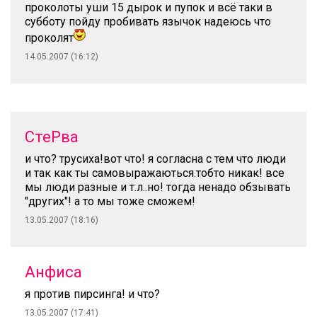
проколоты уши 15 дырок и пупок и всё таки в
субботу пойду пробивать язычок надеюсь что
проколят
14.05.2007 (16:12)
СтеРва
и что? трусиха!вот что! я согласна с тем что люди
и так как ты самовыражаються.тобто никак! все
мы люди разные и т.л..но! тогда ненадо обзывать
"других"! а то мы тоже сможем!
13.05.2007 (18:16)
Анфиса
я против пирсинга! и что?
13.05.2007 (17:41)