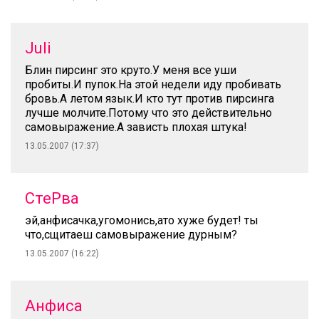
Juli
Блин пирсинг это круто.У меня все уши
пробиты.И пупок.На этой недели иду пробивать
бровь.А летом язык.И кто тут против пирсинга
лучше молчите.Потому что это действительно
самовыражение.А зависть плохая штука!
13.05.2007 (17:37)
СтеРва
эй,анфисачка,угомонись,ато хуже будет! ты
что,сщитаеш самовыражение дурным?
13.05.2007 (16:22)
Анфиса