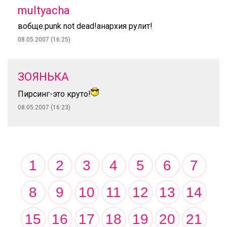
multyacha
вобще.punk not dead!анархия рулит!
08.05.2007 (16:25)
ЗОЯНЬКА
Пирсинг-это круто!
08.05.2007 (16:23)
1
2
3
4
5
6
7
8
9
10
11
12
13
14
15
16
17
18
19
20
21