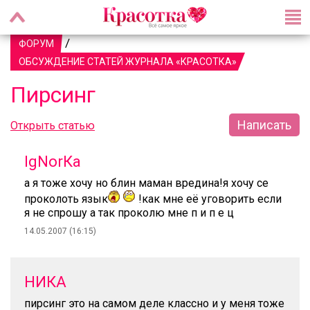
/
ФОРУМ
ОБСУЖДЕНИЕ СТАТЕЙ ЖУРНАЛА «КРАСОТКА»
Пирсинг
Написать
Открыть статью
IgNorКа
а я тоже хочу но блин маман вредина!я хочу се
проколоть язык
!как мне её уговорить если
я не спрошу а так проколю мне п и п е ц
14.05.2007 (16:15)
НИКА
пирсинг это на самом деле классно и у меня тоже