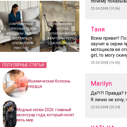
почему показыва
25.04.2008 (19:56)
СОВРЕМЕННЫЙ
ГЕНЕРАЛЬНАЯ
Таня
ОФИСНЫЙ СТИЛЬ
УБОРКА
ЖЕНЩИНЫ 2026: КАК
ТРЕХКОМНАТНОЙ
Всем привет! По
ОДЕВАТЬСЯ
КВАРТИРЫ ПЕРЕД
звучит в серии п
ЭЛЕГАНТНО И
СДАЧЕЙ: ЛИЧНЫЙ
УМЕСТНО
ОПЫТ
мотоцикла её отц
girl, то могу скин
25.04.2008 (16:56)
ПОПУЛЯРНЫЕ СТАТЬИ
Ишемическая болезнь
Marilyn
сердца
Да?!?! Правда? 
Я лично не хочу,
22.04.2008 (20:24)
Модные кепки 2026: главный
аксессуар года, который носит
весь мир