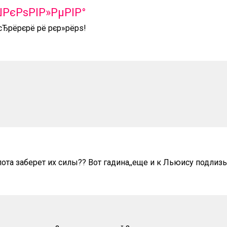
ЏРєРѕРІР»РµРІР°
Ђрёрєрё рё рєр»рёрѕ!
ота заберет их силы?? Вот гадина,,еще и к Льюису подлиз