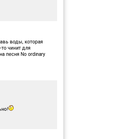
авь воды, которая
-то чинит для
а песня No ordinary
ьно!