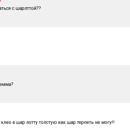
ться с шарлттой??
 эмма?
клео а шар лотту толстую как шар терпеть не могу!!