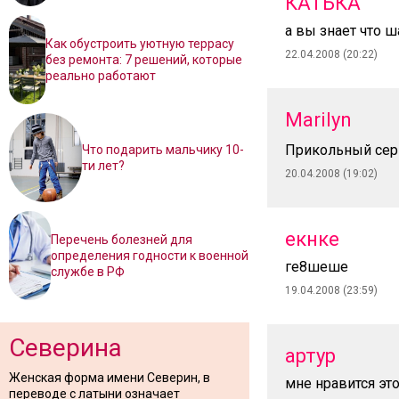
КАТЬКА
а вы знает что ш
Как обустроить уютную террасу
22.04.2008 (20:22)
без ремонта: 7 решений, которые
реально работают
Marilyn
Прикольный сер
Что подарить мальчику 10-
ти лет?
20.04.2008 (19:02)
екнке
Перечень болезней для
определения годности к военной
ге8шеше
службе в РФ
19.04.2008 (23:59)
Северина
артур
Женская форма имени Северин, в
мне нравится это
переводе с латыни означает