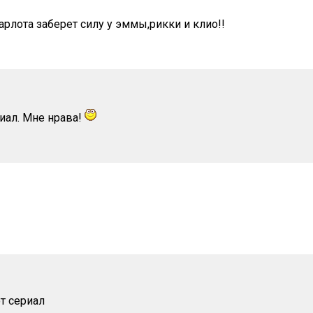
арлота заберет силу у эммы,рикки и клио!!
иал. Мне нрава!
т сериал