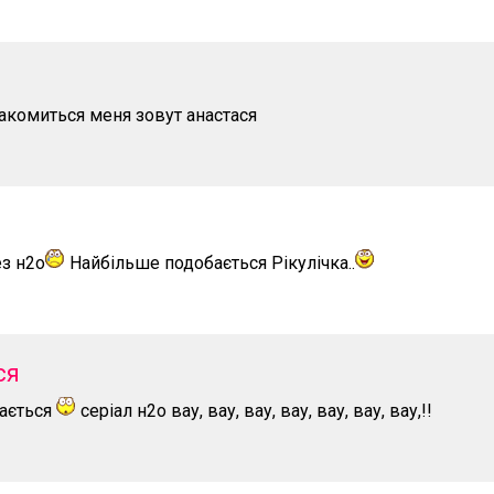
накомиться меня зовут анастася
з н2о
Найбільше подобається Рікулічка..
ся
ається
серіал н2о вау, вау, вау, вау, вау, вау, вау,!!