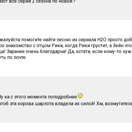
ют все серии 2 сезона по новой:?
жалуйста помогите найти песню из сериала Н2О просто доб
ро знакомство с отцом Рики, когда Рики грустит, а Зейн что
а! Заранее очень благодарна! Да, кстати, если кому-то нужн
уть по почте.
Ну ка с этого момента поподробнее.
 чтоб эта корова шарлота владела их силой! Хм, возмутител