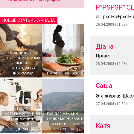
Р°РЅРЅР° С
сЏ р»сЋр±р»сЋ с
НОВЫЕ СТАТЬИ ЖУРНАЛА
29.04.2008 (01:03)
Діана
КАКИЕ ВИДЫ ЭКО
Прівет
СУЩЕСТВУЮТ И КАК
ВЫБРАТЬ
28.04.2008 (16:03)
ПОДХОДЯЩУЮ
ПРОГРАММУ
ПИТАНИЕ ПРИ ЭКО
Саша
Эта жирная Шарл
27.04.2008 (19:59)
КАКИЕ
ОФТАЛЬМОЛОГИЧЕСКИЕ
ГОА ДЛЯ ЖЕНЩИН —
ОПЕРАЦИИ
ТЁПЛОЕ МОРЕ, ЗАБОТА
ПРОВОДЯТСЯ
О СЕБЕ И ЛЁГКИЕ
Катя
ДЕТЯМ
ЭКСКУРСИИ