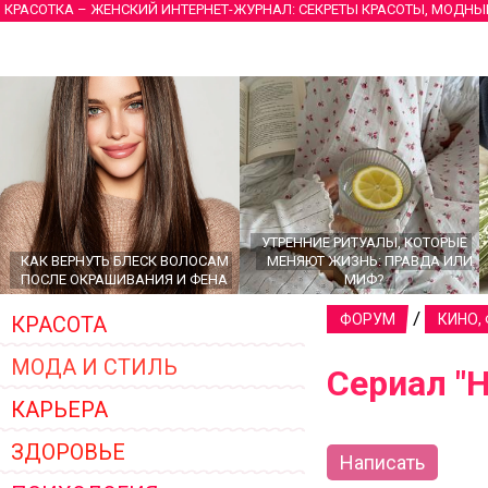
КРАСОТКА – ЖЕНСКИЙ ИНТЕРНЕТ-ЖУРНАЛ: СЕКРЕТЫ КРАСОТЫ, МОДНЫ
УТРЕННИЕ РИТУАЛЫ, КОТОРЫЕ
КАК ВЕРНУТЬ БЛЕСК ВОЛОСАМ
МЕНЯЮТ ЖИЗНЬ: ПРАВДА ИЛИ
ПОСЛЕ ОКРАШИВАНИЯ И ФЕНА
МИФ?
/
ФОРУМ
КИНО,
КРАСОТА
МОДА И СТИЛЬ
Сериал "
КАРЬЕРА
ЗДОРОВЬЕ
Написать
ГЛАВНЫЕ ТРЕНДЫ ВЕРХНЕЙ