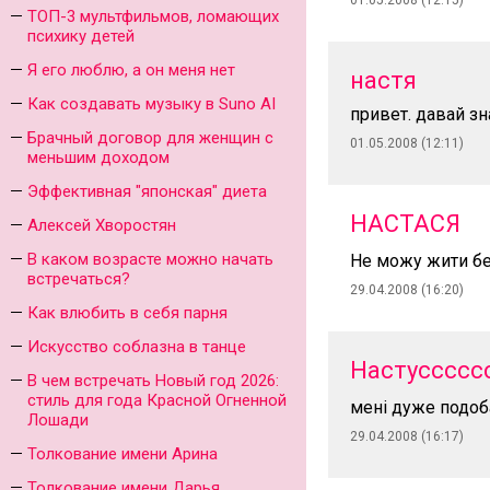
01.05.2008 (12:15)
ТОП-3 мультфильмов, ломающих
психику детей
Я его люблю, а он меня нет
настя
Как создавать музыку в Suno AI
привет. давай з
Брачный договор для женщин с
01.05.2008 (12:11)
меньшим доходом
Эффективная "японская" диета
НАСТАСЯ
Алексей Хворостян
В каком возрасте можно начать
Не можу жити бе
встречаться?
29.04.2008 (16:20)
Как влюбить в себя парня
Искусство соблазна в танце
Настуссссс
В чем встречать Новый год 2026:
стиль для года Красной Огненной
мені дуже подоб
Лошади
29.04.2008 (16:17)
Толкование имени Арина
Толкование имени Дарья