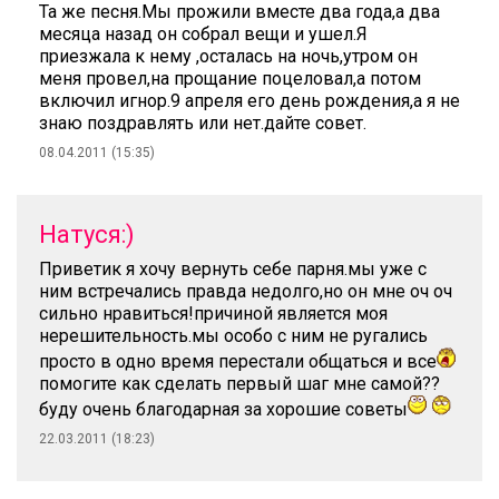
Та же песня.Мы прожили вместе два года,а два
месяца назад он собрал вещи и ушел.Я
приезжала к нему ,осталась на ночь,утром он
меня провел,на прощание поцеловал,а потом
включил игнор.9 апреля его день рождения,а я не
знаю поздравлять или нет.дайте совет.
08.04.2011 (15:35)
Натуся:)
Приветик я хочу вернуть себе парня.мы уже с
ним встречались правда недолго,но он мне оч оч
сильно нравиться!причиной является моя
нерешительность.мы особо с ним не ругались
просто в одно время перестали общаться и все
помогите как сделать первый шаг мне самой??
буду очень благодарная за хорошие советы
22.03.2011 (18:23)