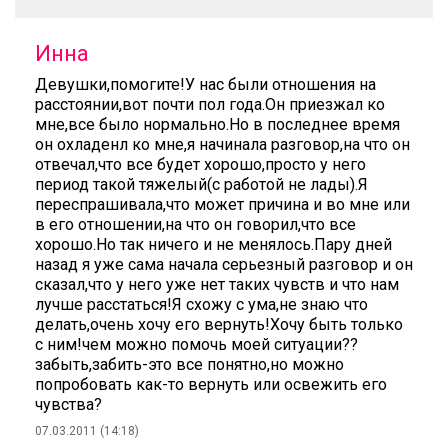
Инна
Девушки,помогите!У нас были отношения на
расстоянии,вот почти пол года.Он приезжал ко
мне,все было нормально.Но в последнее время
он охладенл ко мне,я начинала разговор,на что он
отвечал,что все будет хорошо,просто у него
период такой тяжелый(с работой не лады).Я
переспрашивала,что может причина и во мне или
в его отношении,на что он говорил,что все
хорошо.Но так ничего и не менялось.Пару дней
назад я уже сама начала серьезный разговор и он
сказал,что у него уже нет таких чувств и что нам
лучше расстаться!Я схожу с ума,не знаю что
делать,очень хочу его вернуть!Хочу быть только
с ним!чем можно помочь моей ситуации??
забыть,забить-это все понятно,но можно
попробовать как-то вернуть или освежить его
чувства?
07.03.2011 (14:18)