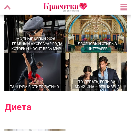
МОДНЫЕ КЕПКИ 2026:
ГЛАВНЫЙ АКСЕССУАР ГОДА,
ДВОРЦОВЫЙ СТИЛЬ В
КОТОРЫЙ НОСИТ ВЕСЬ МИР
ИНТЕРЬЕРЕ
ЧТО ДЕЛАТЬ, ЕСЛИ ВАШ
ТАНЦУЕМ В СТИЛЕ ЛАТИНО
МУЖЧИНА – РЕВНИВЕЦ?
Диета
OFFICECORE 2023/2024:
ОФИСНЫЙ СТИЛЬ
БАЛЕТКИ ВЕСНА–ЛЕТО 2026