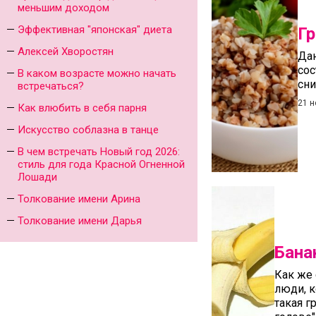
меньшим доходом
Эффективная "японская" диета
Гр
Алексей Хворостян
Дан
сос
В каком возрасте можно начать
сни
встречаться?
21 н
Как влюбить в себя парня
Искусство соблазна в танце
В чем встречать Новый год 2026:
стиль для года Красной Огненной
Лошади
Толкование имени Арина
Толкование имени Дарья
Бана
Как же 
люди, к
такая г