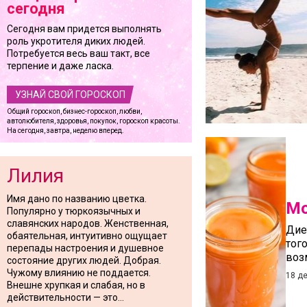
сегодня
Сегодня вам придется выполнять
роль укротителя диких людей.
Потребуется весь ваш такт, все
терпение и даже ласка.
УЗНАЙ СВОЙ ГОРОСКОП
Общий гороскоп, бизнес-гороскоп, любви,
автолюбителя, здоровья, покупок, гороскоп красоты.
На сегодня, завтра, неделю вперед.
Лилия
Имя дано по названию цветка.
Мо
Популярно у тюркоязычных и
славянских народов. Женственная,
Дие
обаятельная, интуитивно ощущает
тог
перепады настроения и душевное
воз
состояние других людей. Добрая.
Чужому влиянию не поддается.
18 д
Внешне хрупкая и слабая, но в
действительности — это...