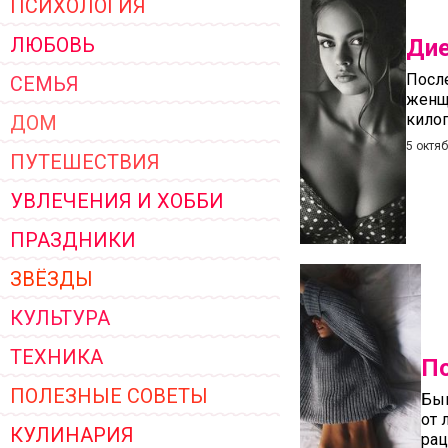
ПСИХОЛОГИЯ
ЖЕНСКОЙ ОДЕЖДЫ 2026
ЛЮБОВЬ
Дие
Посл
СЕМЬЯ
женщ
килог
ДОМ
5 октя
ПУТЕШЕСТВИЯ
УВЛЕЧЕНИЯ И ХОББИ
ПРАЗДНИКИ
ЗВЁЗДЫ
КУЛЬТУРА
ТЕХНИКА
По
ПОЛЕЗНЫЕ СОВЕТЫ
Быв
от 
КУЛИНАРИЯ
рац