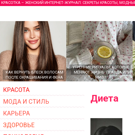
КРАСОТКА – ЖЕНСКИЙ ИНТЕРНЕТ-ЖУРНАЛ: СЕКРЕТЫ КРАСОТЫ, МОДНЫ
УТРЕННИЕ РИТУАЛЫ, КОТОРЫЕ
КАК ВЕРНУТЬ БЛЕСК ВОЛОСАМ
МЕНЯЮТ ЖИЗНЬ: ПРАВДА ИЛИ
ПОСЛЕ ОКРАШИВАНИЯ И ФЕНА
МИФ?
КРАСОТА
Диета
МОДА И СТИЛЬ
КАРЬЕРА
ЗДОРОВЬЕ
ГЛАВНЫЕ ТРЕНДЫ ВЕРХНЕЙ