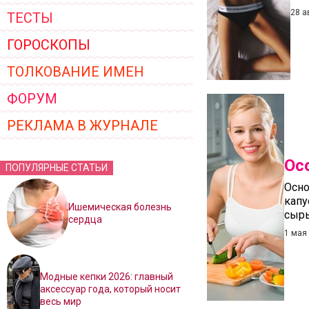
28 а
ТЕСТЫ
ГОРОСКОПЫ
ТОЛКОВАНИЕ ИМЕН
ФОРУМ
РЕКЛАМА В ЖУРНАЛЕ
Ос
ПОПУЛЯРНЫЕ СТАТЬИ
Осно
капу
Ишемическая болезнь
сыры
сердца
1 мая
Модные кепки 2026: главный
аксессуар года, который носит
весь мир