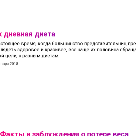
х дневная диета
астоящее время, когда большинство представительниц пре
лядеть здоровее и красивее, все чаще их половина обращ
ой цели, к разным диетам.
нваря 2018
Факты и заблуждения о потере веса