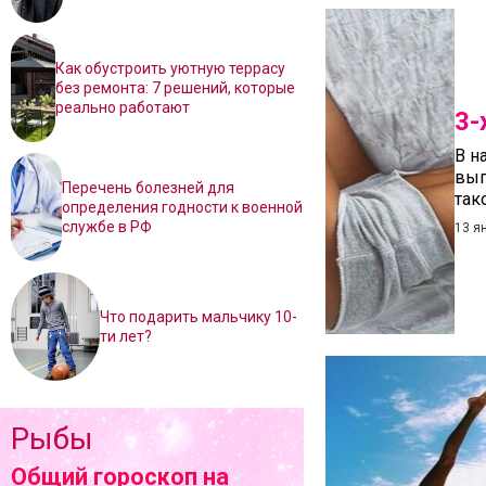
Как обустроить уютную террасу
без ремонта: 7 решений, которые
реально работают
3-
В н
выг
Перечень болезней для
так
определения годности к военной
службе в РФ
13 я
Что подарить мальчику 10-
ти лет?
Рыбы
Общий гороскоп на