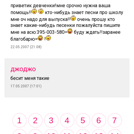
приветик девченки!мне срочно нужна ваша
помощь!!
кто-нибудь знает песни про школу
мне оч надо для выпуска!!
очень прошу кто
знает какие-нибудь песенки пожалуйста пишите
мне на асю:395-003-580=
буду ждать!!заранее
благобарю=
!
22.05.2007 (21:08)
джоджо
бесит меня такие
17.05.2007 (17:01)
1
2
3
4
5
6
7