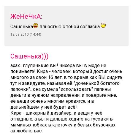
ЖеНеЧкА:
Сашенька
плностью с тобой согласна.
12.09.2010 (14:44)
Сашенька)))
ахах.. глупенькие вы! нихера вы в моде не
понимаете! Кира - человек, который достиг очень
многого за свои 16 лет, в то время как ВЫ сидите
тут и завидуете, называя её "доченькой богатого
папочки".. она сумела "использовать" папины
деньги в нужном направлении, и поверьте мне,
её вещи оочень многим нравятся, и в
дальнейшем у неё будет всё!
Кира - шикарный дизайнер, и вещи у неё
отпадные, а вы и дальше ходите на тусовки в
маминых юбках в клеточку и белых блузочках
аа люблю вас