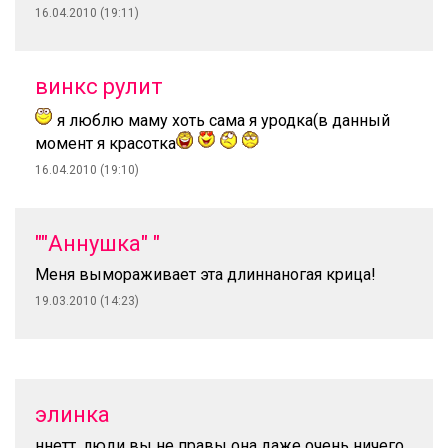
16.04.2010 (19:11)
винкс рулит
я люблю маму хоть сама я уродка(в данный
момент я красотка
16.04.2010 (19:10)
""Аннушка" "
Меня вымораживает эта длиннаногая крица!
19.03.2010 (14:23)
элинка
ннетт. люди вы не правы она даже очень ничего .