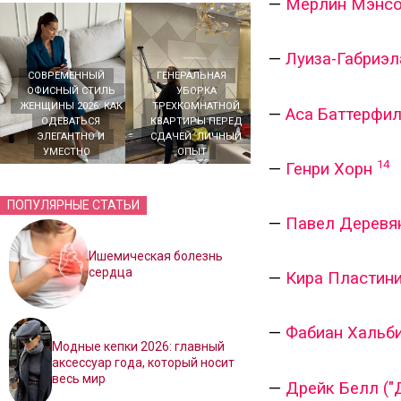
—
Мерлин Мэнс
—
Луиза-Габриэл
СОВРЕМЕННЫЙ
ГЕНЕРАЛЬНАЯ
ОФИСНЫЙ СТИЛЬ
УБОРКА
ЖЕНЩИНЫ 2026: КАК
ТРЕХКОМНАТНОЙ
—
Аса Баттерфи
ОДЕВАТЬСЯ
КВАРТИРЫ ПЕРЕД
ЭЛЕГАНТНО И
СДАЧЕЙ: ЛИЧНЫЙ
УМЕСТНО
ОПЫТ
14
—
Генри Хорн
ПОПУЛЯРНЫЕ СТАТЬИ
—
Павел Деревя
Ишемическая болезнь
сердца
—
Кира Пластин
—
Фабиан Хальб
Модные кепки 2026: главный
аксессуар года, который носит
весь мир
—
Дрейк Белл ("