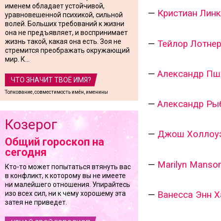
именем обладает устойчивой,
—
Кристиан Лин
уравновешенной психикой, сильной
волей. Больших требований к жизни
она не предъявляет, и воспринимает
жизнь такой, какая она есть. Зоя не
—
Тейлор Лотне
стремится преображать окружающий
мир. К...
—
Александр Пш
ЧТО ЗНАЧИТ ТВОЁ ИМЯ?
Толкование, совместимость имён, именины
—
Александр Ры
Козерог
—
Джош Холлоуэй
Общий гороскоп на
сегодня
—
Marilyn Manso
Кто-то может попытаться втянуть вас
в конфликт, к которому вы не имеете
ни малейшего отношения. Упирайтесь
—
Ванесса Энн Х
изо всех сил, ни к чему хорошему эта
затея не приведет.