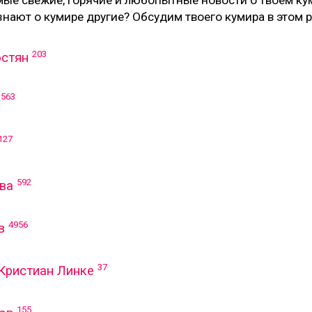
мые свежие, горячие и любопытные новости о твоем к
 знают о кумире другие? Обсудим твоего кумира в этом 
203
остян
3563
127
592
ва
4956
в
37
Кристиан Линке
155