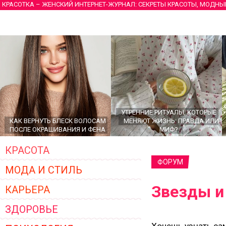
КРАСОТКА – ЖЕНСКИЙ ИНТЕРНЕТ-ЖУРНАЛ: СЕКРЕТЫ КРАСОТЫ, МОДНЫ
УТРЕННИЕ РИТУАЛЫ, КОТОРЫЕ
КАК ВЕРНУТЬ БЛЕСК ВОЛОСАМ
МЕНЯЮТ ЖИЗНЬ: ПРАВДА ИЛИ
ПОСЛЕ ОКРАШИВАНИЯ И ФЕНА
МИФ?
КРАСОТА
ФОРУМ
МОДА И СТИЛЬ
Звезды и
КАРЬЕРА
ЗДОРОВЬЕ
ГЛАВНЫЕ ТРЕНДЫ ВЕРХНЕЙ