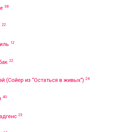
38
ке
22
р
12
иль
22
бак
24
 (Сойер из "Остаться в живых")
40
n
23
адгенс