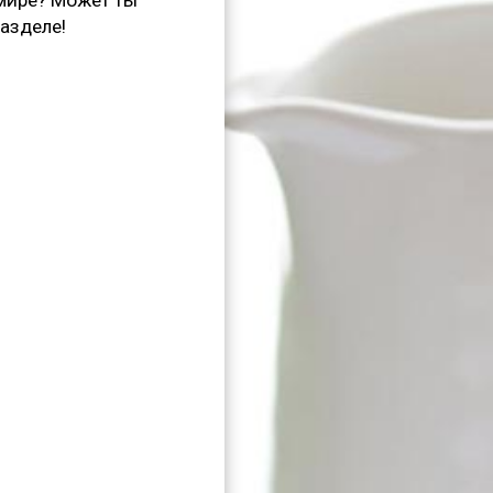
умире? Может ты
разделе!