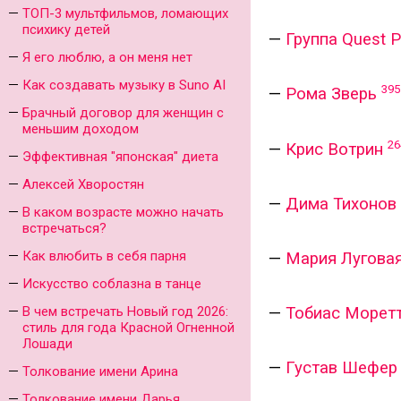
ТОП-3 мультфильмов, ломающих
психику детей
—
Группа Quest P
Я его люблю, а он меня нет
Как создавать музыку в Suno AI
395
—
Рома Зверь
Брачный договор для женщин с
меньшим доходом
26
—
Крис Вотрин
Эффективная "японская" диета
Алексей Хворостян
—
Дима Тихонов
В каком возрасте можно начать
встречаться?
Как влюбить в себя парня
—
Мария Луговая
Искусство соблазна в танце
В чем встречать Новый год 2026:
—
Тобиас Морет
стиль для года Красной Огненной
Лошади
—
Густав Шефер
Толкование имени Арина
Толкование имени Дарья