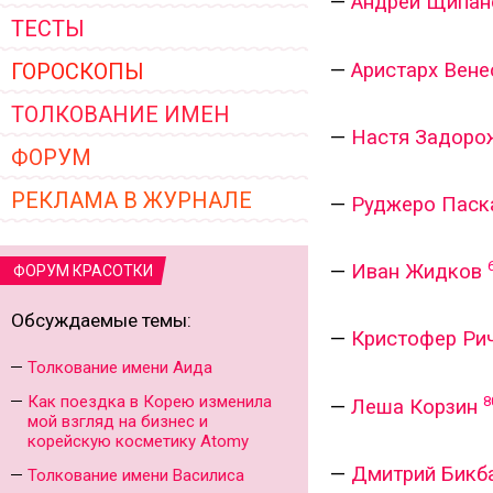
—
Андрей Щипан
ТЕСТЫ
—
Аристарх Вене
ГОРОСКОПЫ
ТОЛКОВАНИЕ ИМЕН
—
Настя Задоро
ФОРУМ
РЕКЛАМА В ЖУРНАЛЕ
—
Руджеро Паск
—
Иван Жидков
ФОРУМ КРАСОТКИ
Обсуждаемые темы:
—
Кристофер Ри
Толкование имени Аида
Как поездка в Корею изменила
8
—
Леша Корзин
мой взгляд на бизнес и
корейскую косметику Atomy
—
Дмитрий Бикб
Толкование имени Василиса