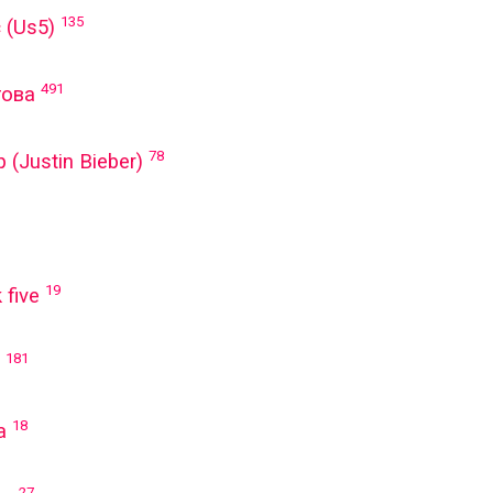
135
 (Us5)
491
това
78
(Justin Bieber)
19
 five
181
18
а
27