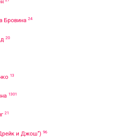
он
24
а Бровина
20
лд
13
нко
1301
ина
21
иг
96
Дрейк и Джош")