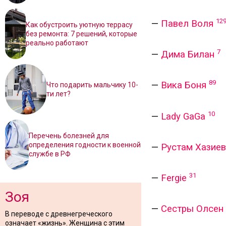
12
—
Павел Воля
Как обустроить уютную террасу
без ремонта: 7 решений, которые
реально работают
7
—
Дима Билан
89
—
Вика Боня
Что подарить мальчику 10-
ти лет?
10
—
Lady GaGa
Перечень болезней для
определения годности к военной
—
Рустам Хазиев
службе в РФ
31
—
Fergie
Зоя
—
Сестры Олсен
В переводе с древнегреческого
означает «жизнь». Женщина с этим