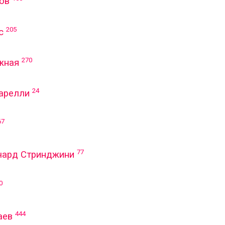
ов
205
с
270
жная
24
арелли
67
77
чард Стринджини
0
444
аев