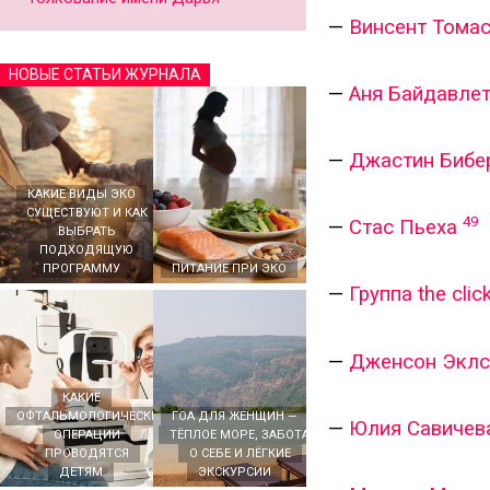
—
Винсент Томас
НОВЫЕ СТАТЬИ ЖУРНАЛА
—
Аня Байдавле
—
Джастин Бибер 
КАКИЕ ВИДЫ ЭКО
СУЩЕСТВУЮТ И КАК
49
—
Стас Пьеха
ВЫБРАТЬ
ПОДХОДЯЩУЮ
ПРОГРАММУ
ПИТАНИЕ ПРИ ЭКО
—
Группа the click
—
Дженсон Эклс
КАКИЕ
ОФТАЛЬМОЛОГИЧЕСКИЕ
ГОА ДЛЯ ЖЕНЩИН —
—
Юлия Савичев
ОПЕРАЦИИ
ТЁПЛОЕ МОРЕ, ЗАБОТА
ПРОВОДЯТСЯ
О СЕБЕ И ЛЁГКИЕ
ДЕТЯМ
ЭКСКУРСИИ