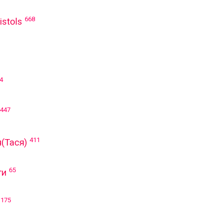
668
istols
4
447
411
(Тася)
65
ти
175