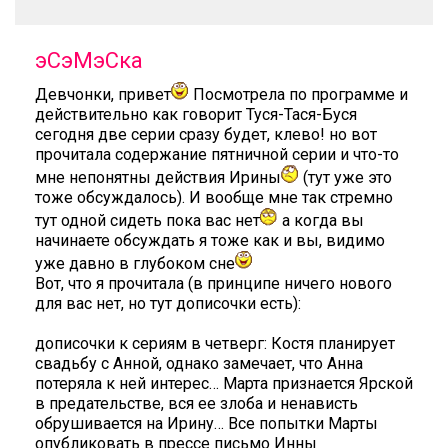
эСэМэСка
Девчонки, привет
Посмотрела по программе и
действительно как говорит Туся-Тася-Буся
сегодня две серии сразу будет, клево! но вот
прочитала содержание пятничной серии и что-то
мне непонятны действия Ирины
(тут уже это
тоже обсуждалось). И вообще мне так стремно
тут одной сидеть пока вас нет
а когда вы
начинаете обсуждать я тоже как и вы, видимо
уже давно в глубоком сне
Вот, что я прочитала (в принципе ничего нового
для вас нет, но тут дописочки есть):
дописочки к сериям в четверг: Костя планирует
свадьбу с Анной, однако замечает, что Анна
потеряла к ней интерес… Марта признается Ярской
в предательстве, вся ее злоба и ненависть
обрушивается на Ирину… Все попытки Марты
опубликовать в прессе письмо Инны