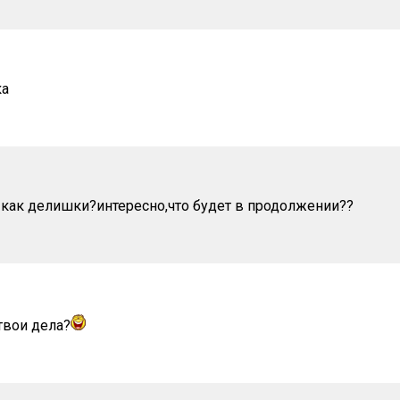
ка
!как делишки?интересно,что будет в продолжении??
твои дела?