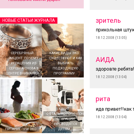
зритель
НОВЫЕ СТАТЬИ ЖУРНАЛА
прикольная шту
18.12.2008 (13:05)
СЕРЕБРЯНЫЙ
КАКИЕ ВИДЫ ЭКО
АИДА
АКЦЕНТ: ПОЧЕМУ
СУЩЕСТВУЮТ И КАК
УКРАШЕНИЯ ИЗ
ВЫБРАТЬ
здоровте ребята
СЕРЕБРА СНОВА В
ПОДХОДЯЩУЮ
ЦЕНТРЕ ВНИМАНИЯ
ПРОГРАММУ
18.12.2008 (13:04)
рита
ида привет!!как 
КАКИЕ
ОФТАЛЬМОЛОГИЧЕСКИЕ
18.12.2008 (13:04)
ОПЕРАЦИИ
ПРОВОДЯТСЯ
ПИТАНИЕ ПРИ ЭКО
ДЕТЯМ