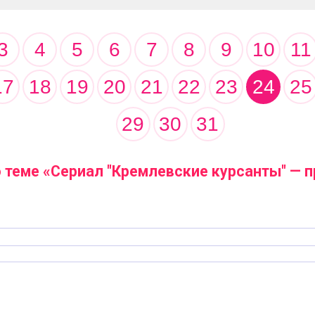
3
4
5
6
7
8
9
10
11
17
18
19
20
21
22
23
24
25
29
30
31
 теме «Сериал "Кремлевские курсанты" —