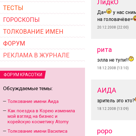
ЛидкО
ТЕСТЫ
Да=
у нас сни
ГОРОСКОПЫ
на головачёве=
20.12.2008 (22:00)
ТОЛКОВАНИЕ ИМЕН
ФОРУМ
рита
РЕКЛАМА В ЖУРНАЛЕ
элла не тупи!!
18.12.2008 (13:10)
ФОРУМ КРАСОТКИ
Обсуждаемые темы:
АИДА
зритель это кто?
Толкование имени Аида
18.12.2008 (13:09)
Как поездка в Корею изменила
мой взгляд на бизнес и
корейскую косметику Atomy
роро
Толкование имени Василиса