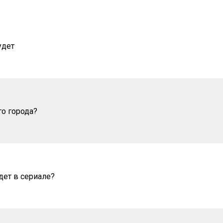
удет
го города?
дет в сериале?