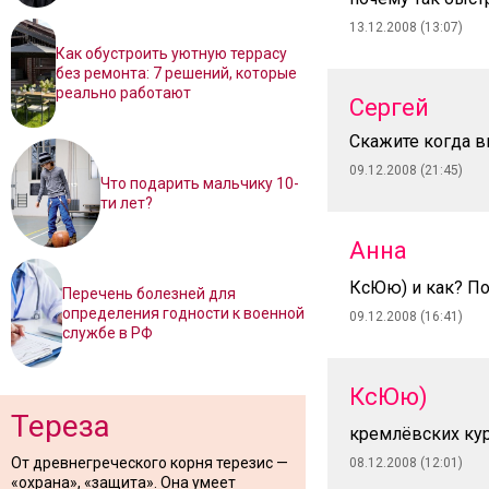
13.12.2008 (13:07)
Как обустроить уютную террасу
без ремонта: 7 решений, которые
реально работают
Сергей
Скажите когда в
09.12.2008 (21:45)
Что подарить мальчику 10-
ти лет?
Анна
КсЮю) и как? П
Перечень болезней для
определения годности к военной
09.12.2008 (16:41)
службе в РФ
КсЮю)
Тереза
кремлёвских кур
От древнегреческого корня терезис —
08.12.2008 (12:01)
«охрана», «защита». Она умеет