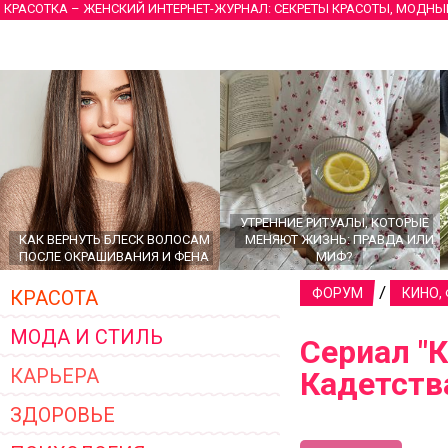
КРАСОТКА – ЖЕНСКИЙ ИНТЕРНЕТ-ЖУРНАЛ: СЕКРЕТЫ КРАСОТЫ, МОДНЫ
УТРЕННИЕ РИТУАЛЫ, КОТОРЫЕ
КАК ВЕРНУТЬ БЛЕСК ВОЛОСАМ
МЕНЯЮТ ЖИЗНЬ: ПРАВДА ИЛИ
ПОСЛЕ ОКРАШИВАНИЯ И ФЕНА
МИФ?
/
ФОРУМ
КИНО,
КРАСОТА
МОДА И СТИЛЬ
Сериал "
КАРЬЕРА
Кадетств
ЗДОРОВЬЕ
ГЛАВНЫЕ ТРЕНДЫ ВЕРХНЕЙ