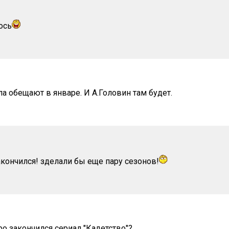
ось
а обещают в январе. И А.Головин там будет.
кончился! зделали бы еще пару сезонов!
ро закончился сериал "Кадетство"?