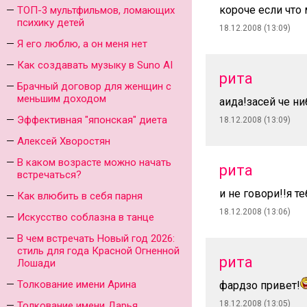
короче если что 
ТОП-3 мультфильмов, ломающих
психику детей
18.12.2008 (13:09)
Я его люблю, а он меня нет
Как создавать музыку в Suno AI
рита
Брачный договор для женщин с
меньшим доходом
аида!засей че н
Эффективная "японская" диета
18.12.2008 (13:09)
Алексей Хворостян
В каком возрасте можно начать
рита
встречаться?
и не говори!!я т
Как влюбить в себя парня
18.12.2008 (13:06)
Искусство соблазна в танце
В чем встречать Новый год 2026:
стиль для года Красной Огненной
рита
Лошади
Толкование имени Арина
фардзо привет!
18.12.2008 (13:05)
Толкование имени Дарья