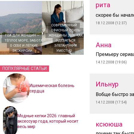
рита
скорее бы начал
18.12.2008 (12:37)
СОВРЕМЕННЫЙ
ОФИСНЫЙ СТИЛЬ
ГОА ДЛЯ ЖЕНЩИН —
ЖЕНЩИНЫ 2026: КАК
ТЁПЛОЕ МОРЕ, ЗАБОТА
ОДЕВАТЬСЯ
Анна
О СЕБЕ И ЛЁГКИЕ
ЭЛЕГАНТНО И
ЭКСКУРСИИ
УМЕСТНО
Премьеру сериал
14.12.2008 (19:06)
ПОПУЛЯРНЫЕ СТАТЬИ
Ильнур
Ишемическая болезнь
сердца
Вобще быстро за
14.12.2008 (17:54)
Модные кепки 2026: главный
аксессуар года, который носит
ксююша
весь мир
почему так быст