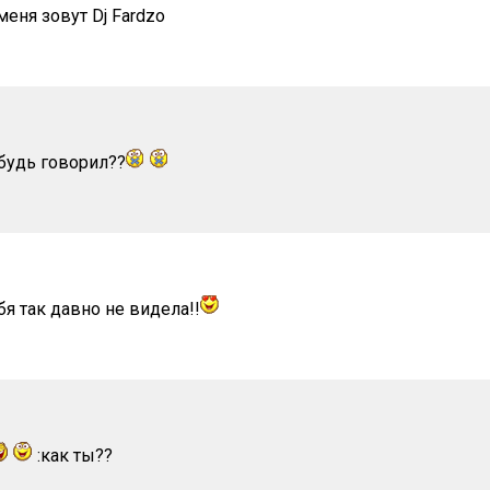
меня зовут Dj Fardzo
ибудь говорил??
ебя так давно не видела!!
:как ты??