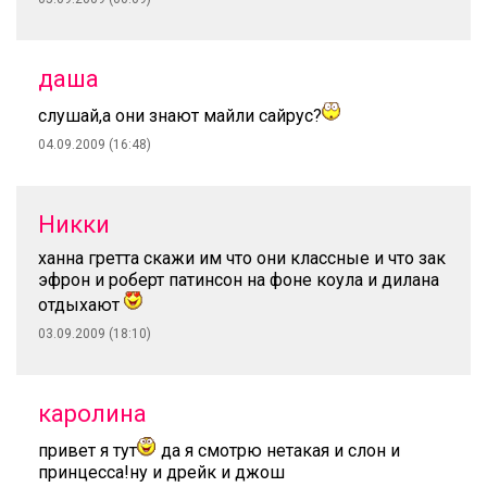
даша
слушай,а они знают майли сайрус?
04.09.2009 (16:48)
Никки
ханна гретта скажи им что они классные и что зак
эфрон и роберт патинсон на фоне коула и дилана
отдыхают
03.09.2009 (18:10)
каролина
привет я тут
да я смотрю нетакая и слон и
принцесса!ну и дрейк и джош