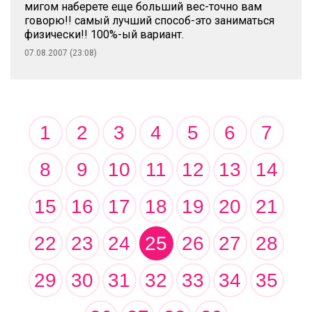
мигом наберете еще больший вес-точно вам
говорю!! самый лучший способ-это заниматься
физически!! 100%-ый вариант.
07.08.2007 (23:08)
1
2
3
4
5
6
7
8
9
10
11
12
13
14
15
16
17
18
19
20
21
22
23
24
25
26
27
28
29
30
31
32
33
34
35