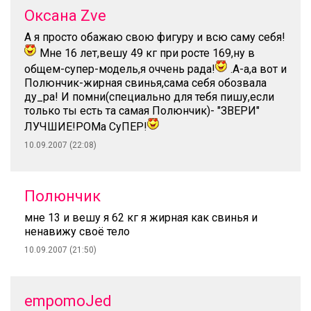
Оксана Zve
А я просто обажаю свою фигуру и всю саму себя!
Мне 16 лет,вешу 49 кг при росте 169,ну в
общем-супер-модель,я оччень рада!
.А-а,а вот и
Полюнчик-жирная свинья,сама себя обозвала
ду_ра! И помни(специально для тебя пишу,если
только ты есть та самая Полюнчик)- "ЗВЕРИ"
ЛУЧШИЕ!РОМа СуПЕР!
10.09.2007 (22:08)
Полюнчик
мне 13 и вешу я 62 кг я жирная как свинья и
ненавижу своё тело
10.09.2007 (21:50)
empomoJed