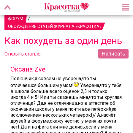
/
ФОРУМ
ОБСУЖДЕНИЕ СТАТЕЙ ЖУРНАЛА «КРАСОТКА»
Как похудеть за один день
Написать
Открыть статью
Оксана Zve
Полюнчик,я совсем не уверена,что ты
отличаешся большим умом!
Уверена,что у тебя
в школе больше всего оценок 2,3 и только
иногда 4 и 5! Или ты скажешь мне,что ты круглая
отличница? Да,я не отличница,но в аттестате об
окончании школы у меня почти все пятёрки!(за
исключением нескольких четвёрок!)/ А,насчёт
друзей в форуме,скажу честно-у меня их почти
нет! Да и на фига они мне дались,если у меня
полно друзей и подруг в реальном мире? А если у