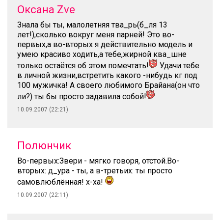
Оксана Zve
Знала бы ты, малолетняя тва_рь(б_ля 13
лет!),сколько вокруг меня парней! Это во-
первых,а во-вторых я действительно модель и
умею красиво ходить,а тебе,жирной ква_шне
только остаётся об этом помечтать!
Удачи тебе
в личной жизни,встретить какого -нибудь кг под
100 мужичка! А своего любимого Брайана(он что
ли?) ты бы просто задавила собой!
10.09.2007 (22:21)
Полюнчик
Во-первых:Звери - мягко говоря, отстой.Во-
вторых: д_ура - ты, а в-третьих: ты просто
самовлюблённая! х-ха!
10.09.2007 (22:11)