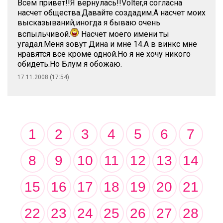
Всем привет!!Я вернулась!!Volter,я согласна
насчет общества.Давайте создадим.А насчет моих
высказываний,иногда я бываю очень
вспыльчивой.
Насчет моего имени ты
угадал.Меня зовут Дина и мне 14.А в винкс мне
нравятся все кроме одной.Но я не хочу никого
обидеть.Но Блум я обожаю.
17.11.2008 (17:54)
1
2
3
4
5
6
7
8
9
10
11
12
13
14
15
16
17
18
19
20
21
22
23
24
25
26
27
28