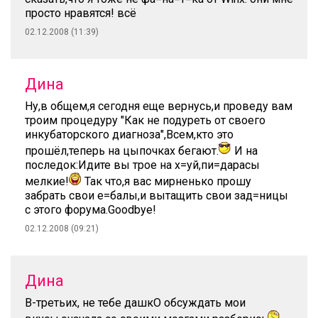
просто нравятся! всё
02.12.2008 (11:39)
Дина
Ну,в общем,я сегодня еще вернусь,и проведу вам
троим процедуру "Как не подуреть от своего
инкубаторского диагноза",Всем,кто это
прошёл,теперь на цыпочках бегают.
И на
последок:Идите вы трое на х=уй,пи=дарасы
мелкие!
Так что,я вас мирненько прошу
забрать свои е=балы,и вытащить свои зад=ницы
с этого форума.Goodbye!
02.12.2008 (09:21)
Дина
В-третьих, не тебе дашкО обсуждать мои