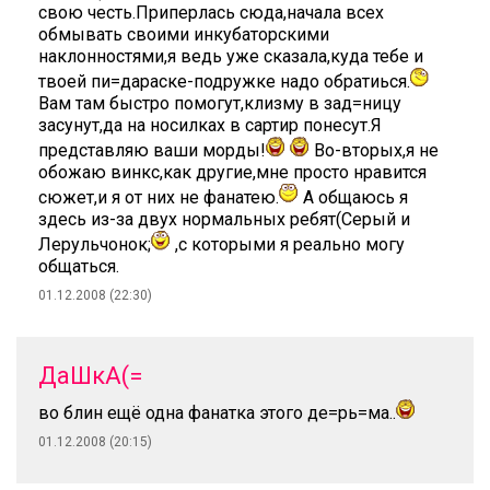
свою честь.Приперлась сюда,начала всех
обмывать своими инкубаторскими
наклонностями,я ведь уже сказала,куда тебе и
твоей пи=дараске-подружке надо обратиься.
Вам там быстро помогут,клизму в зад=ницу
засунут,да на носилках в сартир понесут.Я
представляю ваши морды!
Во-вторых,я не
обожаю винкс,как другие,мне просто нравится
сюжет,и я от них не фанатею.
А общаюсь я
здесь из-за двух нормальных ребят(Серый и
Лерульчонок;
,с которыми я реально могу
общаться.
01.12.2008 (22:30)
ДаШкА(=
во блин ещё одна фанатка этого де=рь=ма..
01.12.2008 (20:15)