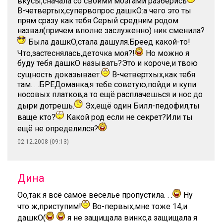
вкусы,сначала со своими мозгами разберись
В-четвертых,супервопрос дашкО:а чего это ты
прям сразу как тебя Серый средним родом
назвал(причем вполне заслуженно) ник сменила?
Была дашкО,стала дашуля.Бреед какой-то!
Что,застеснялась,деточка моя?!
Но можно я
буду тебя дашкО называть?Это и короче,и твою
сущность доказывает.
В-четвертхых,как тебя
там. . .БРЕДоманка,я тебе советую,пойди и купи
носовых платков,а то ещё расплачешься и нос до
дыри дотрешь.
Эх,ещё один Билл-педофил,ты
ваще кто?
Какой род если не секрет?Или ты
ещё не определился?
02.12.2008 (09:13)
Дина
Оо,так я всё самое веселье пропустила. . .
Ну
что ж,приступим!
Во-первых,мне тоже 14,и
дашкО(
я не защищала винкс,а защищала я