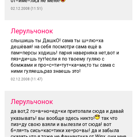
от=име=ли,а не меня!
02.12.2008 (11:51)
Лерульчонок
слышишь ты ДашкО! сама ты ш=лю=ха
дешёвая! на себя посмотри сама ещё в
пам=персы ходишь! парня наверняка нет,вот и
пяз=ди=шь тут!если я по твоему гуляю с
бомжами и про=с=ти=тут=ка=ми,то ты сама с
ними гуляешь,раз знаешь это!
02.12.2008 (11:47)
Лерульчонок
да вот,2 го=в=но=ед=ки притопали сюда и давай
указывать! вы вообще здесь никто!
так что
пиз=ду свою взяли и вылезли от сюда! вот
б=ля=ть сись=кас=тики хе=ро=вы! да и забыла
сказать,что я тоже не фа=на=т=ка от Winx. они мне