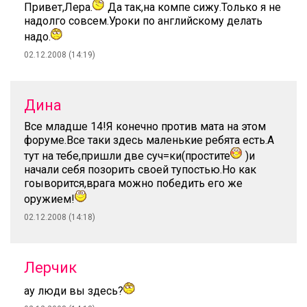
Привет,Лера.
Да так,на компе сижу.Только я не
надолго совсем.Уроки по английскому делать
надо.
02.12.2008 (14:19)
Дина
Все младше 14!Я конечно против мата на этом
форуме.Все таки здесь маленькие ребята есть.А
тут на тебе,пришли две суч=ки(простите
)и
начали себя позорить своей тупостью.Но как
гоыворится,врага можно победить его же
оружием!
02.12.2008 (14:18)
Лерчик
ау люди вы здесь?