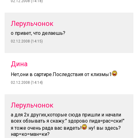
02.12.2008 (14:18)
Лерульчонок
о привет, что делаешь?
02.12.2008 (14:15)
Дина
Нет,они в сартире.Последствия от клизмы1
02.12.2008 (14:14)
Лерульчонок
а для 2х других,которые сюда пришли и начали
всех обзывать я скажу:" здорово пида=рас=ски!"
я тоже очень рада вас видеть!
ну! вы здесь?
нар=ко=ман=ки?