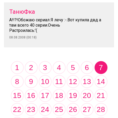
ТанюФка
А!!?!Обожаю сериал Я лечу :-.Вот купила двд а
там всего 40 серии.Очень
Растроилась:’(
08.08.2008 (00:18)
1
2
3
4
5
6
7
8
9
10
11
12
13
14
15
16
17
18
19
20
21
22
23
24
25
26
27
28