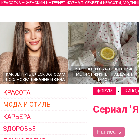
КРАСОТКА – ЖЕНСКИЙ ИНТЕРНЕТ-ЖУРНАЛ: СЕКРЕТЫ КРАСОТЫ, МОДНЫ
УТРЕННИЕ РИТУАЛЫ, КОТОРЫЕ
КАК ВЕРНУТЬ БЛЕСК ВОЛОСАМ
МЕНЯЮТ ЖИЗНЬ: ПРАВДА ИЛИ
ПОСЛЕ ОКРАШИВАНИЯ И ФЕНА
МИФ?
/
ФОРУМ
КИНО,
КРАСОТА
МОДА И СТИЛЬ
Сериал "Я
КАРЬЕРА
ЗДОРОВЬЕ
Написать
ГЛАВНЫЕ ТРЕНДЫ ВЕРХНЕЙ