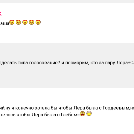
к
Саша
делать типа голосование? и посморим, кто за пару Лера+Са
ий,ну я конечно хотела бы чтобы Лера была с Гордеевым,н
отелось чтобы Лера была с Глебом=