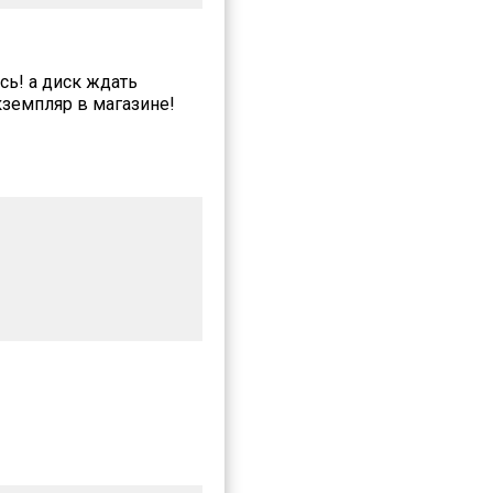
сь! а диск ждать
кземпляр в магазине!