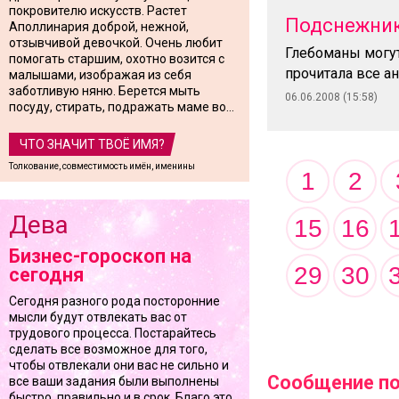
покровителю искусств. Растет
Подснежни
Аполлинария доброй, нежной,
отзывчивой девочкой. Очень любит
Глебоманы могут
помогать старшим, охотно возится с
прочитала все ан
малышами, изображая из себя
заботливую няню. Берется мыть
06.06.2008 (15:58)
посуду, стирать, подражать маме во...
ЧТО ЗНАЧИТ ТВОЁ ИМЯ?
Толкование, совместимость имён, именины
1
2
Дева
15
16
Бизнес-гороскоп на
29
30
сегодня
Сегодня разного рода посторонние
мысли будут отвлекать вас от
трудового процесса. Постарайтесь
сделать все возможное для того,
чтобы отвлекали они вас не сильно и
Сообщение по 
все ваши задания были выполнены
быстро, правильно и в срок. Благо это