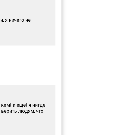
и, я ничего не
 кем! и еще! я нигде
и верить людям, что