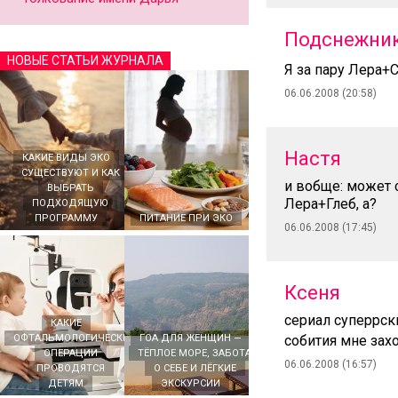
Подснежни
НОВЫЕ СТАТЬИ ЖУРНАЛА
Я за пару Лера+
06.06.2008 (20:58)
Настя
КАКИЕ ВИДЫ ЭКО
СУЩЕСТВУЮТ И КАК
и вобще: может с
ВЫБРАТЬ
Лера+Глеб, а?
ПОДХОДЯЩУЮ
ПРОГРАММУ
ПИТАНИЕ ПРИ ЭКО
06.06.2008 (17:45)
Ксеня
сериал суперрск
КАКИЕ
ОФТАЛЬМОЛОГИЧЕСКИЕ
ГОА ДЛЯ ЖЕНЩИН —
собития мне зах
ОПЕРАЦИИ
ТЁПЛОЕ МОРЕ, ЗАБОТА
06.06.2008 (16:57)
ПРОВОДЯТСЯ
О СЕБЕ И ЛЁГКИЕ
ДЕТЯМ
ЭКСКУРСИИ