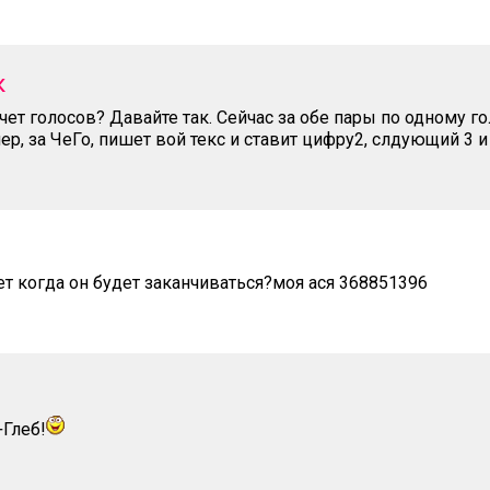
к
чет голосов? Давайте так. Сейчас за обе пары по одному г
ер, за ЧеГо, пишет вой текс и ставит цифру2, слдующий 3 и 
ет когда он будет заканчиваться?моя ася 368851396
+Глеб!