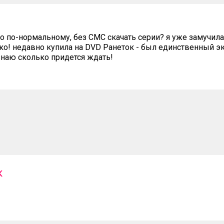
но по-нормальному, без СМС скачать серии? я уже замучила
ко! недавно купила на DVD Ранеток - был единственный э
 знаю сколько придется ждать!
к