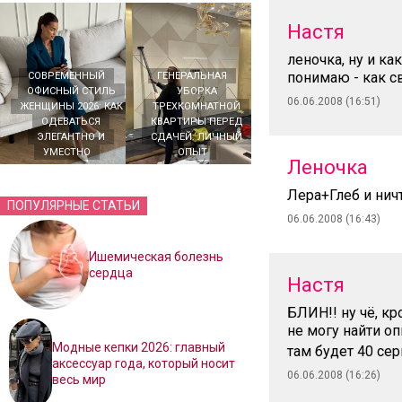
Настя
леночка, ну и ка
понимаю - как с
СОВРЕМЕННЫЙ
ГЕНЕРАЛЬНАЯ
ОФИСНЫЙ СТИЛЬ
УБОРКА
06.06.2008 (16:51)
ЖЕНЩИНЫ 2026: КАК
ТРЕХКОМНАТНОЙ
ОДЕВАТЬСЯ
КВАРТИРЫ ПЕРЕД
ЭЛЕГАНТНО И
СДАЧЕЙ: ЛИЧНЫЙ
УМЕСТНО
ОПЫТ
Леночка
Лера+Глеб и нич
ПОПУЛЯРНЫЕ СТАТЬИ
06.06.2008 (16:43)
Ишемическая болезнь
сердца
Настя
БЛИН!! ну чё, кр
не могу найти оп
Модные кепки 2026: главный
там будет 40 се
аксессуар года, который носит
06.06.2008 (16:26)
весь мир