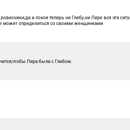
ровесники,да и покоя теперь ни Глебу,ни Лере вся эта ситу
не может определиться со своими женщинками
чется,чтобы Лера была с Глебом.