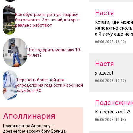
Настя
Как обустроить уютную террасу
без ремонта: 7 решений, которые
кстати, где мож
реально работают
непонятно сколь
а Я лечу еще не
06.06.2008 (16:23)
Что подарить мальчику 10-
ти лет?
Настя
я здесь!
Перечень болезней для
06.06.2008 (16:20)
определения годности к военной
службе в РФ
Подснежни
Кто здесь есть?
Аполлинария
06.06.2008 (16:14)
Посвященная Аполлону —
древнегреческому богу Солнца.