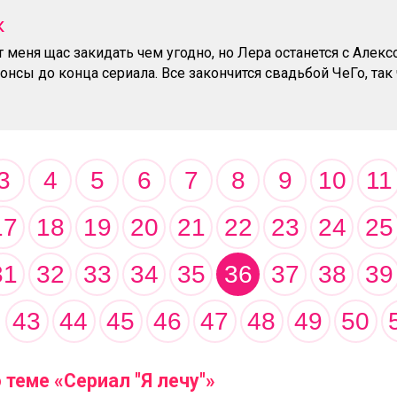
к
 меня щас закидать чем угодно, но Лера останется с Алекс
онсы до конца сериала. Все закончится свадьбой ЧеГо, так
3
4
5
6
7
8
9
10
11
17
18
19
20
21
22
23
24
25
31
32
33
34
35
36
37
38
39
43
44
45
46
47
48
49
50
теме «Сериал "Я лечу"»