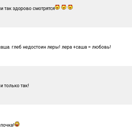
и так здорово смотрятся
 саша. глеб недостоин леры! лера +саша = любовь!
 и только так!
апочка!