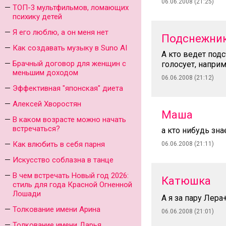
06.06.2008 (21:25)
ТОП-3 мультфильмов, ломающих
психику детей
Я его люблю, а он меня нет
Подснежни
Как создавать музыку в Suno AI
А кто ведет подс
Брачный договор для женщин с
голосует, наприм
меньшим доходом
06.06.2008 (21:12)
Эффективная "японская" диета
Алексей Хворостян
Маша
В каком возрасте можно начать
встречаться?
а кто нибудь зна
Как влюбить в себя парня
06.06.2008 (21:11)
Искусство соблазна в танце
В чем встречать Новый год 2026:
Катюшка
стиль для года Красной Огненной
Лошади
А я за пару Лера
Толкование имени Арина
06.06.2008 (21:01)
Толкование имени Дарья