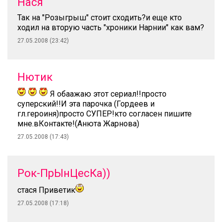
Нася
Так на "Розыгрыш" стоит сходить?и еще кто
ходил на вторую часть "хроники Нарнии" как вам?
27.05.2008 (23:42)
Нютик
Я обаажаю этот сериал!!просто
суперский!!И эта парочка (Гордеев и
гл.героиня)просто СУПЕР!кто согласен пишите
мне.вКонтакте!(Анюта Жарнова)
27.05.2008 (17:43)
Рок-ПрЫнЦесКа))
стася Приветик
27.05.2008 (17:18)