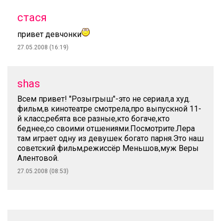
стася
привет девчонки
27.05.2008 (16:19)
shas
Всем привет! "Розыгрыш"-это не сериал,а худ.
фильм,в кинотеатре смотрела,про выпускной 11-
й класс,ребята все разные,кто богаче,кто
беднее,со своими отшениями.Посмотрите.Лера
там играет одну из девушек богато парня.Это наш
советский фильм,режиссёр Меньшов,муж Веры
Алентовой.
27.05.2008 (08:53)