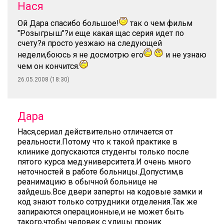
Нася
Ой Дара спасибо большое!
так о чем фильм
"Розыгрыш"?и еще какая щас серия идет по
счету?я просто уезжаю на следующей
недели,боюсь я не досмотрю его
и не узнаю
чем он кончится.
26.05.2008 (18:30)
Дара
Нася,сериал действительно отличается от
реальности.Потому что к такой практике в
клинике допускаются студенты только после
пятого курса мед.университета.И очень много
неточностей в работе больницы.Допустим,в
реанимацию в обычной больнице не
зайдешь.Все двери заперты на кодовые замки и
код знают только сотрудники отделения.Так же
запираются операционные,и не может быть
такого,чтобы человек с улицы проник