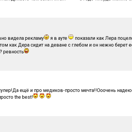
авно видела рекламу
я в ауте
показали как Лера поцел
том как Дера сидит на деване с глебом и он нежно берет ее
’’? ревность
супер!Да ещё и про медиков-просто мечта!!Ооочень надеюс
осто the best!