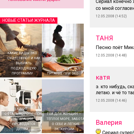
Сериал конечно 
со мной согласе
12.05.2008 (14:52)
НОВЫЕ СТАТЬИ ЖУРНАЛА
ТАНЯ
Песню поёт Мика
КАКИЕ ВИДЫ ЭКО
12.05.2008 (14:48)
СУЩЕСТВУЮТ И КАК
ВЫБРАТЬ
ПОДХОДЯЩУЮ
ПРОГРАММУ
ПИТАНИЕ ПРИ ЭКО
катя
э. кто нибудь, с
летаю. и чё то т
12.05.2008 (14:46)
КАКИЕ
ОФТАЛЬМОЛОГИЧЕСКИЕ
ГОА ДЛЯ ЖЕНЩИН —
ОПЕРАЦИИ
ТЁПЛОЕ МОРЕ, ЗАБОТА
Валерия
ПРОВОДЯТСЯ
О СЕБЕ И ЛЁГКИЕ
ДЕТЯМ
ЭКСКУРСИИ
Сериал супер!