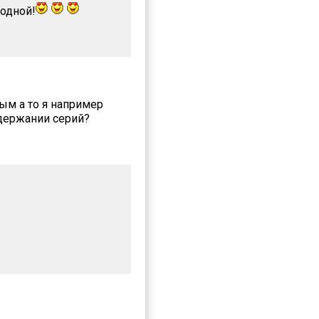
родной!
ым а то я например
одержании серий?