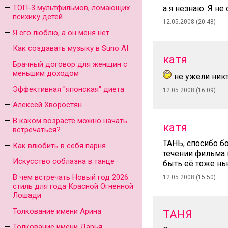
ТОП-3 мультфильмов, ломающих
а я незнаю. Я не
психику детей
12.05.2008 (20:48)
Я его люблю, а он меня нет
Как создавать музыку в Suno AI
катя
Брачный договор для женщин с
меньшим доходом
не ужели никт
Эффективная "японская" диета
12.05.2008 (16:09)
Алексей Хворостян
В каком возрасте можно начать
катя
встречаться?
ТАНЬ, спосибо бо
Как влюбить в себя парня
течении фильма н
Искусство соблазна в танце
быть её тоже нь
В чем встречать Новый год 2026:
12.05.2008 (15:50)
стиль для года Красной Огненной
Лошади
Толкование имени Арина
ТАНЯ
Толкование имени Дарья