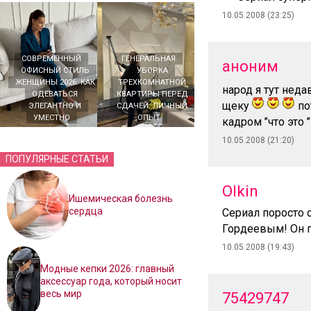
10.05.2008 (23:25)
СОВРЕМЕННЫЙ
ГЕНЕРАЛЬНАЯ
аноним
ОФИСНЫЙ СТИЛЬ
УБОРКА
ЖЕНЩИНЫ 2026: КАК
ТРЕХКОМНАТНОЙ
народ я тут нед
ОДЕВАТЬСЯ
КВАРТИРЫ ПЕРЕД
щеку
по
ЭЛЕГАНТНО И
СДАЧЕЙ: ЛИЧНЫЙ
УМЕСТНО
ОПЫТ
кадром ’’что это 
10.05.2008 (21:20)
ПОПУЛЯРНЫЕ СТАТЬИ
Olkin
Ишемическая болезнь
сердца
Сериал поросто 
Гордеевым! Он пр
10.05.2008 (19:43)
Модные кепки 2026: главный
аксессуар года, который носит
весь мир
75429747