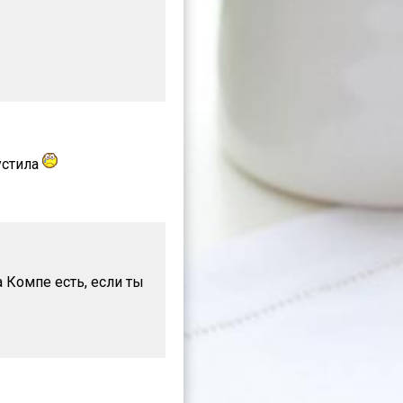
устила
а Компе есть, если ты