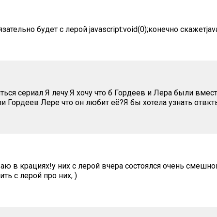
ательно будет с лерой javascript:void(0);конечно скажетjavas
ься сериал Я лечу.Я хочу что б Гордеев и Лера были вмест
и Гордеев Лере что он любит её?Я бы хотела узнать отвкт
аю в крациях!у них с лерой вчера состоялся очень смешно
ть с лерой про них, )