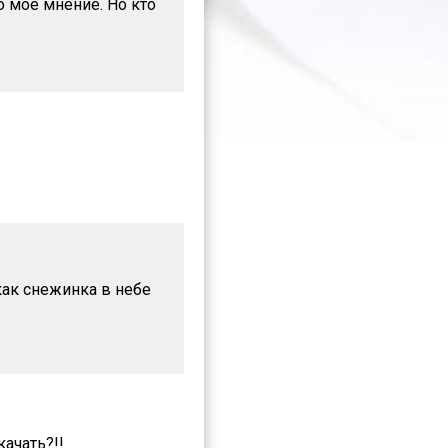
о моё мнение. Но кто
"как снежинка в небе
ачать?!!