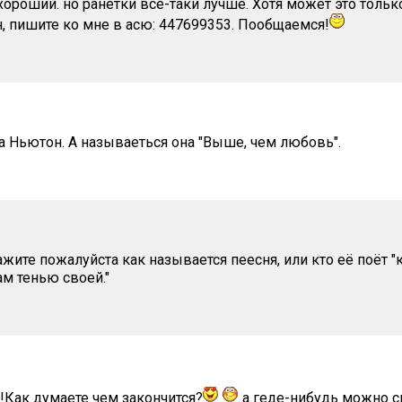
хороший. но ранетки все-таки лучше. Хотя может это тольк
н, пишите ко мне в асю: 447699353. Пообщаемся!
 Ньютон. А называеться она "Выше, чем любовь".
кажите пожалуйста как называется пеесня, или кто её поёт 
аам тенью своей."
!Как думаете чем закончится?
а геде-нибудь можно ск