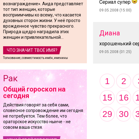
Сериал супер
вознаграждение». Аида представляет
тот тип женщин, которые
09.05.2008 (15:00)
восприимчивы ко всему, что касается
духовных сторон жизни. У неё просто
врожденное чувство прекрасного.
Природа щедро наградила этих
Диана
женщин и привлекательной...
хорошенький се
ЧТО ЗНАЧИТ ТВОЁ ИМЯ?
09.05.2008 (01:25)
Толкование, совместимость имён, именины
Рак
1
2
Общий гороскоп на
сегодня
15
16
Действия говорят за себя сами,
словесное сопровождение им сегодня
29
30
не потребуется. Тем более, что
ораторское искусство нынче - не
совсем ваша стезя.