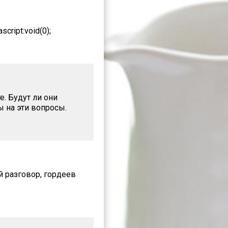
cript:void(0);
е. Будут ли они
ы на эти вопросы.
й разговор, гордеев