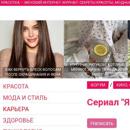
КРАСОТКА – ЖЕНСКИЙ ИНТЕРНЕТ-ЖУРНАЛ: СЕКРЕТЫ КРАСОТЫ, МОДНЫ
УТРЕННИЕ РИТУАЛЫ, КОТОРЫЕ
КАК ВЕРНУТЬ БЛЕСК ВОЛОСАМ
МЕНЯЮТ ЖИЗНЬ: ПРАВДА ИЛИ
ПОСЛЕ ОКРАШИВАНИЯ И ФЕНА
МИФ?
/
ФОРУМ
КИНО,
КРАСОТА
МОДА И СТИЛЬ
Сериал "Я
КАРЬЕРА
ЗДОРОВЬЕ
Написать
ГЛАВНЫЕ ТРЕНДЫ ВЕРХНЕЙ