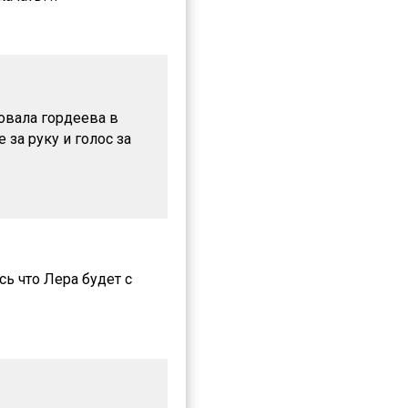
овала гордеева в
 за руку и голос за
ь что Лера будет с