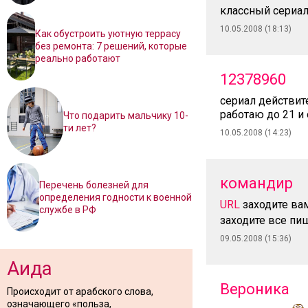
классный сериал
10.05.2008 (18:13)
Как обустроить уютную террасу
без ремонта: 7 решений, которые
реально работают
12378960
сериал действит
работаю до 21 и
Что подарить мальчику 10-
ти лет?
10.05.2008 (14:23)
командир
Перечень болезней для
определения годности к военной
URL
заходите вам
службе в РФ
заходите все пиш
09.05.2008 (15:36)
Аида
Вероника
Происходит от арабского слова,
означающего «польза,