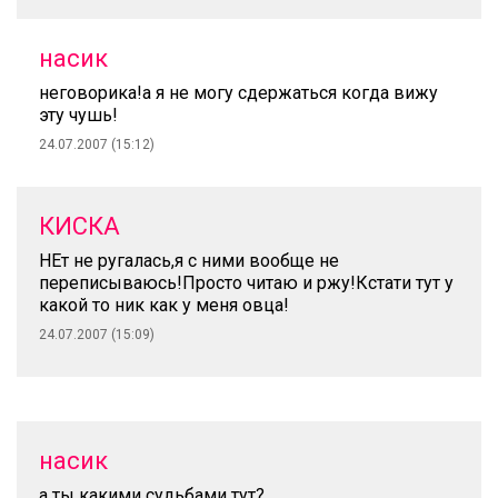
насик
неговорика!а я не могу сдержаться когда вижу
эту чушь!
24.07.2007 (15:12)
КИСКА
НЕт не ругалась,я с ними вообще не
переписываюсь!Просто читаю и ржу!Кстати тут у
какой то ник как у меня овца!
24.07.2007 (15:09)
насик
а ты какими судьбами тут?